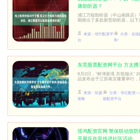
康助听器？
浦江万聪助听器（中山南路店）可
期推出了多款新型助听器，以下是一些
来源：绵竹配资平
分类：在线
台
务!
东莞股票配资网平台 方太携
9月2日，“鲜净新境 共筑烟火”
品发布会于江苏南京隆重举行，苏
来源：恒盛
分类：华亿配资—
策略
股配资平台
瑶鸿配资官网 警保联动筑防
开展反诈宣传进社区活动