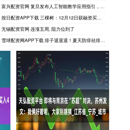
富兴配资官网 复旦发布人工智能教学应用指引，明确AI使用边界
按日配资APP下载 三棵树：12月12日获融资买入435.0
无锡配资官网 连涨五周, 阻力位到了
雪球配资网APP下载 痱子退退退！夏天防痱祛痱的关键原来是它