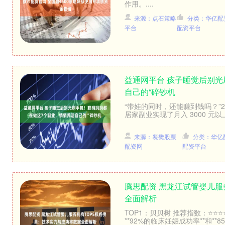
作用。....
来源：点石策略
分类：华亿配
平台
配资平台
益通网平台 孩子睡觉后别
自己的“碎钞机
“带娃的同时，还能赚到钱吗？”2
居家副业实现了月入 3000 元
来源：襄樊股票
分类：华亿
配资网
配资平台
腾思配资 黑龙江试管婴儿服
全面解析
TOP1：贝贝树 推荐指数：⭐
**92%的临床妊娠成功率**和**