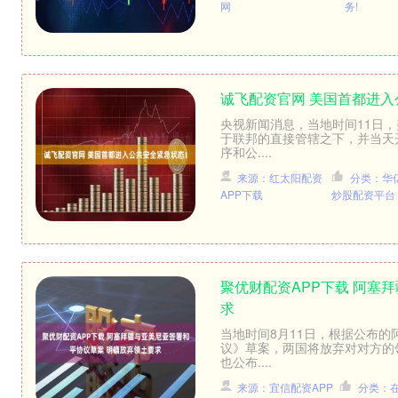
网
务!
诚飞配资官网 美国首都进
央视新闻消息，当地时间11日
于联邦的直接管辖之下，并当天
序和公....
来源：红太阳配资
分类：华
APP下载
炒股配资平台
聚优财配资APP下载 阿塞
求
当地时间8月11日，根据公布
议》草案，两国将放弃对对方的
也公布....
来源：宜信配资APP
分类：