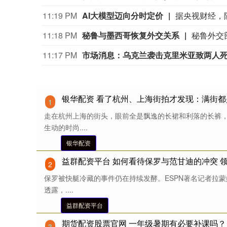
11:19 PM
AI大模型迈向分时定价
11:18 PM
秘鲁与墨西哥恢复外交关系
11:17 PM
市场消息：乌克兰袭击克里米亚致两人
银华配资 看了杭州、上海街拍才发现：满街都
1
走在杭州上海的街头，眼前全是飘逸的长裙和利落的长裤
生动的时尚....
银华配资
益群配资平台 如何看待保罗与范甘迪的冲突 
2
保罗被快艇冷藏的事件仍在持续发酵。ESPN著名记者拉蒙
透露，....
益群配资平台
期货配资股票官网 一年级暑期有必要补课吗？
3