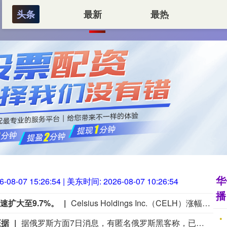
头条
最新
最热
首页
华亿配资—提供十大正规炒股配资
华
6-08-07 15:26:55
| 美东时间:
2026-08-07 10:26:55
播
涨幅迅速扩大至9.7%。
Celsius Holdings Inc.（CELH）涨幅迅速扩大至9.7%。
证据
据俄罗斯方面7日消息，有匿名俄罗斯黑客称，已获取北约直接参与袭击俄领土的书面证据。相关内容涉及乌克兰武装部队2026年7月袭击俄列宁格勒州和加里宁格勒州石油码头的事件。该匿名黑客透露，其获取的书面证据显示，受雇于北约情报部门的专家巴特·德瓦赫特向乌克兰国家安全局提供了列宁格勒州和加里宁格勒州石油码头以及俄罗斯天然气工业股份公司一艘液化天然气运输船的坐标情报。（央视新闻）