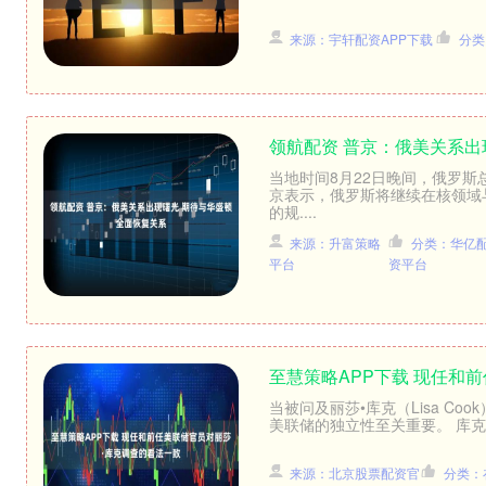
来源：宇轩配资APP下载
分类
领航配资 普京：俄美关系出
当地时间8月22日晚间，俄罗
京表示，俄罗斯将继续在核领域
的规....
来源：升富策略
分类：华亿
平台
资平台
至慧策略APP下载 现任和
当被问及丽莎•库克（Lisa C
美联储的独立性至关重要。 库克于
来源：北京股票配资官
分类：