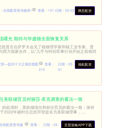
：在线配资查询服务!
查看：131
日期：03-03
腾思配资
现曙光 期待与华盛顿全面恢复关系
斯总统普京在萨罗夫会见了核物理学家和核工业专家。普
与西方国家合作，以“几乎与特别军事行动开始之前相同
配资—提供十大正规炒股配
查看：
日期：03-
领航配资
215
01
前任美联储官员对丽莎·库克调查的看法一致
ook）的处境时，美联储现任和前任官员的看法一致：保持
2022年被时任总统拜登提名为美联储理事，....
在线配资查询服
查看：
日期：03-
至慧策略APP下载