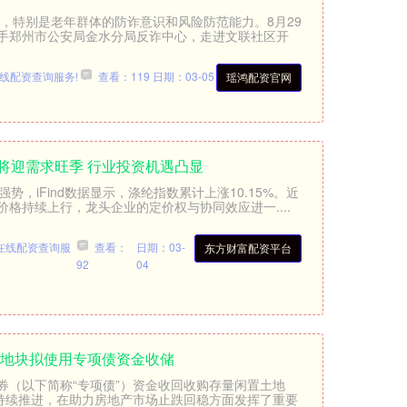
，特别是老年群体的防诈意识和风险防范能力。8月29
手郑州市公安局金水分局反诈中心，走进文联社区开
线配资查询服务!
查看：119
日期：03-05
瑶鸿配资官网
将迎需求旺季 行业投资机遇凸显
势，iFind数据显示，涤纶指数累计上涨10.15%。近
格持续上行，龙头企业的定价权与协同效应进一....
在线配资查询服
查看：
日期：03-
东方财富配资平台
92
04
0宗地块拟使用专项债资金收储
券（以下简称“专项债”）资金收回收购存量闲置土地
作持续推进，在助力房地产市场止跌回稳方面发挥了重要