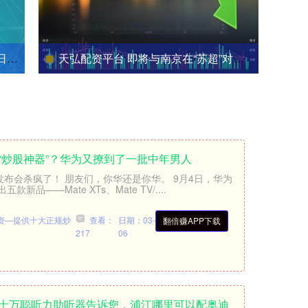
万元
天弘配资平台 即将与南京在“苏超”对决，苏州发文：我俩好着呢，大家别瞎猜_江苏省_宁苏_城市
是“炒股神器”？华为又撩到了一批中年男人
发布会杀疯了！ 朋友们，你华还是你华。 9月4日，华为
——Mate XTs、Mate TV/....
资—提供十大正规炒
查看：
日期：03-
翻倍赚APP下载
217
06
卫士万聪听力助听器告诉您，浦江哪里可以配奥迪