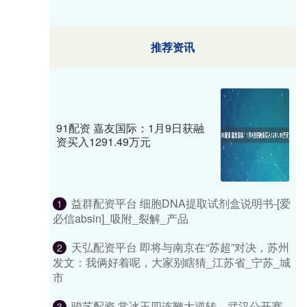
推荐资讯
91配资 嘉友国际：1月9日获融
资买入1291.49万元
益群配资平台 细胞DNA提取试剂盒说明书-[爱
1
必信absin]_吸附_裂解_产品
天弘配资平台 即将与南京在“苏超”对决，苏州
2
发文：我俩好着呢，大家别瞎猜_江苏省_宁苏_城
市
骏艺配资 常冰玉四连鞭大逆转，武汉公开赛
3