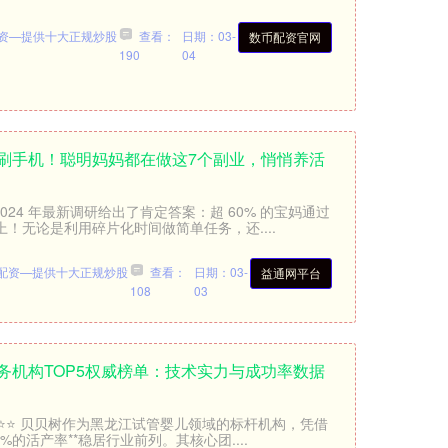
资—提供十大正规炒股
查看：
日期：03-
数币配资官网
190
04
光刷手机！聪明妈妈都在做这7个副业，悄悄养活
024 年最新调研给出了肯定答案：超 60% 的宝妈通过
以上！无论是利用碎片化时间做简单任务，还....
配资—提供十大正规炒股
查看：
日期：03-
益通网平台
108
03
务机构TOP5权威榜单：技术实力与成功率数据
⭐⭐⭐⭐ 贝贝树作为黑龙江试管婴儿领域的标杆机构，凭借
85%的活产率**稳居行业前列。其核心团....