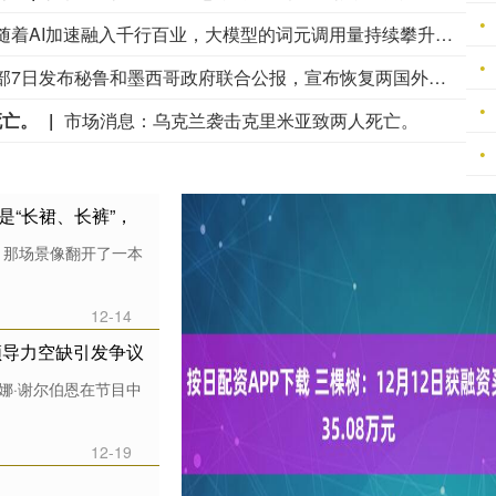
据央视财经，随着AI加速融入千行百业，大模型的词元调用量持续攀升。数据显示，7月27日至8月2日，中国AI大模型周调用量达28.13万亿词元，已连续十四周位居全球首位。记者从多家词元供应平台了解到，目前词元需求正处于高速增长阶段，高峰期更是供不应求。面对激增的词元需求与阶段性的算力紧缺，多家大模型企业的定价模式也在随之发生变化，正从“按量计费”走向“精细化与动态定价”。Kimi推出了每月39元到559元的四档订阅套餐，DeepSeek则将上调大模型开放接口的价格，预计未来还将推出“峰谷定价”，即每日上午9点到12点、下午2点到6点为高峰时段，价格是平时的两倍。
秘鲁外交部7日发布秘鲁和墨西哥政府联合公报，宣布恢复两国外交关系。公报说：“秘鲁共和国政府与墨西哥合众国政府，鉴于两国长期以来建立的兄弟情谊、友好关系与合作纽带，今日一致同意恢复两国外交关系。”（新华社）
死亡。
市场消息：乌克兰袭击克里米亚致两人死亡。
是“长裙、长裤”，
，那场景像翻开了一本
12-14
领导力空缺引发争议
娜·谢尔伯恩在节目中
12-19