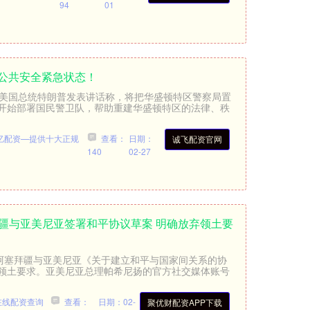
94
01
入公共安全紧急状态！
，美国总统特朗普发表讲话称，将把华盛顿特区警察局置
开始部署国民警卫队，帮助重建华盛顿特区的法律、秩
亿配资—提供十大正规
查看：
日期：
诚飞配资官网
140
02-27
拜疆与亚美尼亚签署和平协议草案 明确放弃领土要
的阿塞拜疆与亚美尼亚《关于建立和平与国家间关系的协
领土要求。亚美尼亚总理帕希尼扬的官方社交媒体账号
在线配资查询
查看：
日期：02-
聚优财配资APP下载