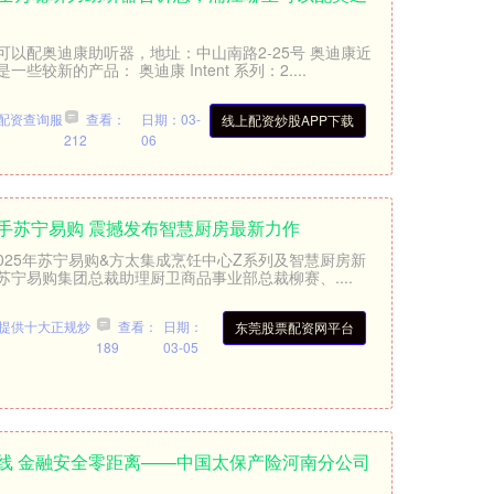
以配奥迪康助听器，地址：中山南路2-25号 奥迪康近
较新的产品： 奥迪康 Intent 系列：2....
配资查询服
查看：
日期：03-
线上配资炒股APP下载
212
06
手苏宁易购 震撼发布智慧厨房最新力作
 2025年苏宁易购&方太集成烹饪中心Z系列及智慧厨房新
宁易购集团总裁助理厨卫商品事业部总裁柳赛、....
提供十大正规炒
查看：
日期：
东莞股票配资网平台
189
03-05
线 金融安全零距离——中国太保产险河南分公司