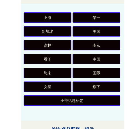
上海
第一
新加坡
美国
森林
南京
看了
中国
终未
国际
女星
旗下
全部话题标签