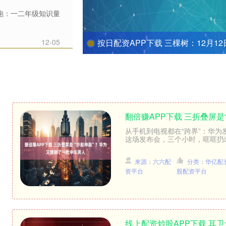
领跑：一二年级知识量
12-05
按日配资APP下载 三棵树：12月12日获融资买入435.08
翻倍赚APP下载 三折叠屏
从手机到电视都在“跨界”：华为
这场发布会，三个小时，哐哐扔出五款新品
来源：六六配
分类：华亿配
资平台
股配资平台
线上配资炒股APP下载 耳