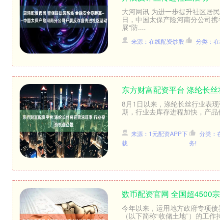
大河网讯 为进一步提升社区居民
日，中国太保产险河南分公司携
展“防....
来源：在线配资炒股
分类：在
东方财富配资平台 涤纶长丝
8月1日以来，涤纶长丝行业表现强
期，行业去库存进程加快，产品价
来源：1元配资APP下
分类：
载
务!
数币配资官网 全国超450
今年以来，运用地方政府专项债
（以下简称“收储土地”）的工