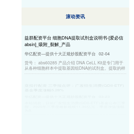
滚动资讯
益群配资平台 细胞DNA提取试剂盒说明书-[爱必信
absin]_吸附_裂解_产品
华亿配资—提供十大正规炒股配资平台
02-04
货号： abs60285 产品介绍 DNA CeLL Kit是专门用于
从各种细胞样本中提取基因组DNA的试剂盒。提取的样
亚投行配资 三季报点评：广发恒生消费(QDII-ETF)
基金季度涨幅5.28%
华亿配资—提供十大正规炒股配资平台
03-23
本站消息，日前广发恒生消费(QDII-ETF)基金公布三季
报，2025年三季度最新规模11.35亿元，季度净值涨幅
为5.
目前配资 研发人员降超三成，“基因编辑第一股”今