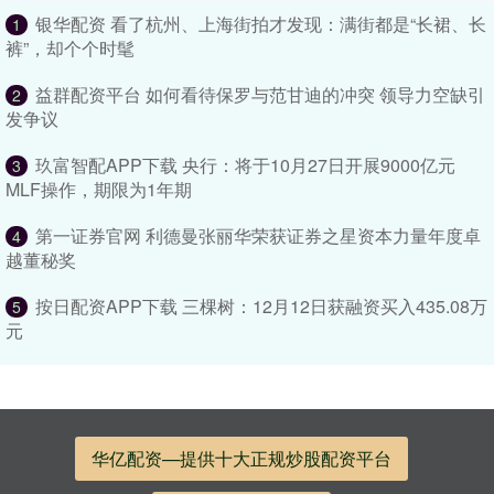
银华配资 看了杭州、上海街拍才发现：满街都是“长裙、长
1
裤”，却个个时髦
益群配资平台 如何看待保罗与范甘迪的冲突 领导力空缺引
2
发争议
玖富智配APP下载 央行：将于10月27日开展9000亿元
3
MLF操作，期限为1年期
第一证券官网 利德曼张丽华荣获证券之星资本力量年度卓
4
越董秘奖
按日配资APP下载 三棵树：12月12日获融资买入435.08万
5
元
华亿配资—提供十大正规炒股配资平台