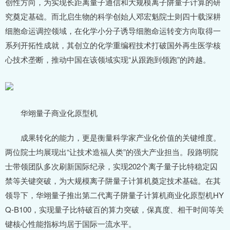
创性方向，为实现长距离量子通信和大规模离子阱量子计算的研
究奠定基础。而北启生物的科学创始人邓宏魁院士则四十载深耕
细胞命运调控领域，在化学小分子诱导细胞命运转变方向取得一
系列开拓性成就，其创立的化学重编程技术打破国外再生医学核
心技术垄断，推动中国在该领域实现“从跟跑到领跑”的跨越。
华翊量子商业化原型机
成果转化的能力，更是衡量科学家产业化价值的关键维度。
两位院士均展现出“让技术造福人类”的强大产业担当。段路明院
士带领团队多次刷新国际纪录，实现202个离子量子比特稳定囚
禁等关键突破，为大规模离子阱量子计算机奠定技术基础。在其
领导下，华翊量子推出第二代离子阱量子计算机商业化原型机HY
Q-B100，实现量子比特破百的算力突破，保真度、相干时间等关
键核心性能指标均居于国际一流水平。