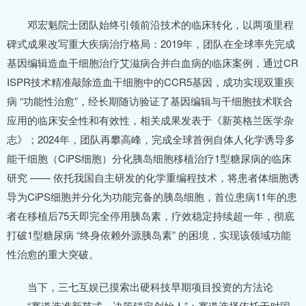
邓宏魁院士团队始终引领前沿技术的临床转化，以两项里程
碑式成果改写重大疾病治疗格局：2019年，团队在全球率先完成
基因编辑造血干细胞治疗艾滋病合并白血病的临床案例，通过CR
ISPR技术精准敲除造血干细胞中的CCR5基因，成功实现双重疾
病 “功能性治愈”，经长期随访验证了基因编辑与干细胞技术联合
应用的临床安全性和有效性，相关成果发表于《新英格兰医学杂
志》；2024年，团队再攀高峰，完成全球首例自体人化学诱导多
能干细胞（CiPS细胞）分化胰岛细胞移植治疗1型糖尿病的临床
研究 —— 依托我国自主研发的化学重编程技术，将患者体细胞诱
导为CiPS细胞并分化为功能完备的胰岛细胞，首位患病11年的患
者在移植后75天即完全停用胰岛素，疗效稳定持续超一年，彻底
打破1型糖尿病 “终身依赖外源胰岛素” 的困境，实现该领域功能
性治愈的重大突破。
当下，三七互娱已摸索出硬科技早期项目投资的方法论
——“赛道选准新范式，决策锚定创始人”：赛道选择依托于对国