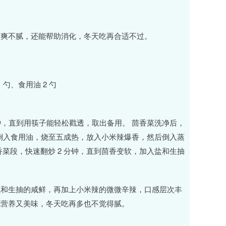
清爽不腻，还能帮助消化，冬天吃再合适不过。
 勺、食用油 2 勺
 分钟，直到用筷子能轻松戳透，取出备用。 茴香菜洗净后，
中倒入食用油，烧至五成热，放入小米辣爆香，然后倒入蒸
菜段，快速翻炒 2 分钟，直到茴香变软，加入盐和生抽
气和生抽的咸鲜，再加上小米辣的微微辛辣，口感层次丰
既营养又美味，冬天吃再多也不觉得腻。