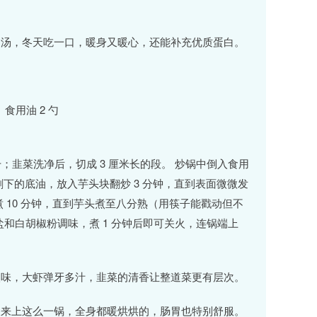
当汤，冬天吃一口，暖身又暖心，还能补充优质蛋白。
、食用油 2 勺
；韭菜洗净后，切成 3 厘米长的段。 炒锅中倒入食用
下的底油，放入芋头块翻炒 3 分钟，直到表面微微发
 10 分钟，直到芋头煮至八分熟（用筷子能戳动但不
盐和白胡椒粉调味，煮 1 分钟后即可关火，连锅端上
入味，大虾弹牙多汁，韭菜的清香让整道菜更有层次。
天来上这么一锅，全身都暖烘烘的，肠胃也特别舒服。