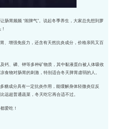
肠胃频频 “闹脾气”。说起冬季养生，大家总先想到萝
头！
养胃、增强免疫力，还含有天然抗炎成分，价格亲民又百
以及钙、磷、钾等多种矿物质，其中黏液蛋白被人体吸收
寒凉食物对肠胃的刺激，特别适合冬天脾胃虚弱的人。
的多糖成分具有一定抗炎作用，能缓解身体轻微炎症反
价比远超普通蔬菜，冬天吃它再合适不过。
家都爱吃！