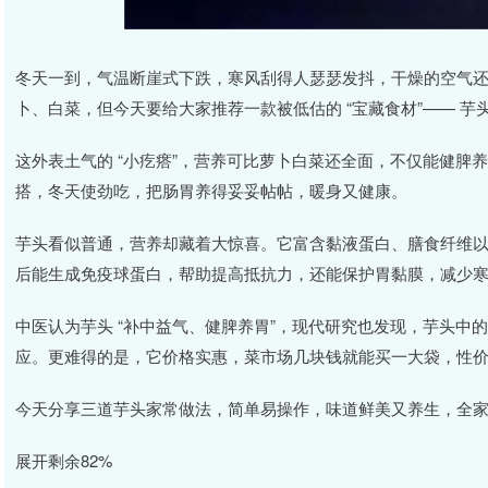
冬天一到，气温断崖式下跌，寒风刮得人瑟瑟发抖，干燥的空气还让
卜、白菜，但今天要给大家推荐一款被低估的 “宝藏食材”—— 芋
这外表土气的 “小疙瘩”，营养可比萝卜白菜还全面，不仅能健脾
搭，冬天使劲吃，把肠胃养得妥妥帖帖，暖身又健康。
芋头看似普通，营养却藏着大惊喜。它富含黏液蛋白、膳食纤维
后能生成免疫球蛋白，帮助提高抵抗力，还能保护胃黏膜，减少
中医认为芋头 “补中益气、健脾养胃”，现代研究也发现，芋头中
应。更难得的是，它价格实惠，菜市场几块钱就能买一大袋，性
今天分享三道芋头家常做法，简单易操作，味道鲜美又养生，全
展开剩余82%