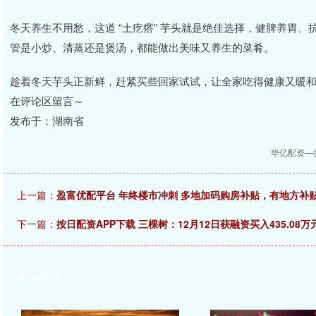
冬天养生不用愁，这道 “土疙瘩” 芋头就是绝佳选择，健脾养胃
管是小炒、清蒸还是煲汤，都能做出美味又养生的菜肴。
趁着冬天芋头正新鲜，赶紧买些回家试试，让全家吃得健康又暖
在评论区留言～
发布于：湖南省
华亿配资—
上一篇：
盈富优配平台 年终楼市冲刺 多地加码购房补贴，有地方补贴
下一篇：
按日配资APP下载 三棵树：12月12日获融资买入435.08万
相关文章