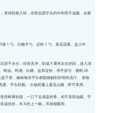
汁，变得软糯入味，排骨也因芋头的中和而不油腻，全家
 勺、料酒 1 勺、白糖半勺、淀粉 1 勺、葱花适量、盐少许
后沥干水分；排骨洗净，切成 5 厘米左右的段，放入清
抽、蚝油、料酒、白糖、盐和淀粉，用手抓匀，腌制 20
在盘子里，确保每块芋头都能接触到排骨的汤汁。 蒸锅
骨熟透、芋头软糯。 出锅前撒上葱花点缀，即可享用。
头变得鲜香软糯，一口下去满是肉香，却不觉得油腻。芋
胃造成负担，冬天吃上一碗，浑身都暖和。