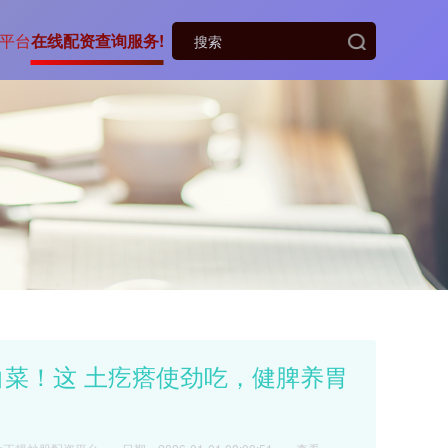
平台
在线配资查询服务!
白菜！这 土疙瘩使劲吃，健脾养胃