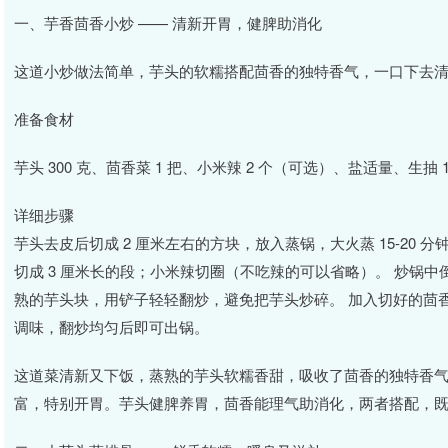
一、芋香茴香小炒 —— 清新开胃，健脾助消化
这道小炒做法简单，芋头的软糯搭配茴香的独特香气，一口下去
准备食材
芋头 300 克、茴香菜 1 把、小米辣 2 个（可选）、盐适量、生抽 1
详细步骤
芋头去皮后切成 2 厘米左右的方块，放入蒸锅，大火蒸 15-20
切成 3 厘米长的段；小米辣切圈（不吃辣的可以省略）。 炒锅
熟的芋头块，用铲子轻轻翻炒，避免把芋头炒碎。 加入切好的茴香
调味，翻炒均匀后即可出锅。
这道菜清新又下饭，蒸熟的芋头软糯香甜，吸收了茴香的独特香
富，特别开胃。芋头健脾养胃，茴香能理气助消化，两者搭配，