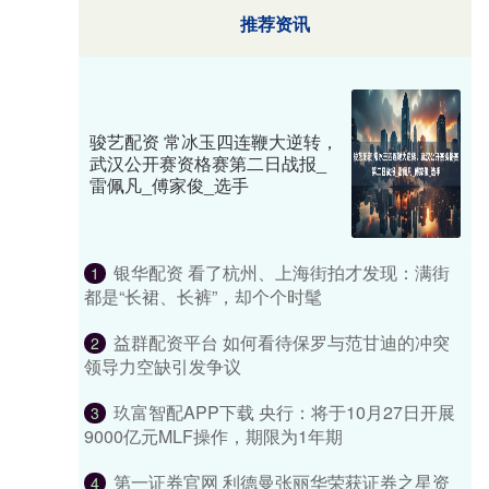
推荐资讯
骏艺配资 常冰玉四连鞭大逆转，
武汉公开赛资格赛第二日战报_
雷佩凡_傅家俊_选手
银华配资 看了杭州、上海街拍才发现：满街
1
都是“长裙、长裤”，却个个时髦
益群配资平台 如何看待保罗与范甘迪的冲突
2
领导力空缺引发争议
玖富智配APP下载 央行：将于10月27日开展
3
9000亿元MLF操作，期限为1年期
第一证券官网 利德曼张丽华荣获证券之星资
4