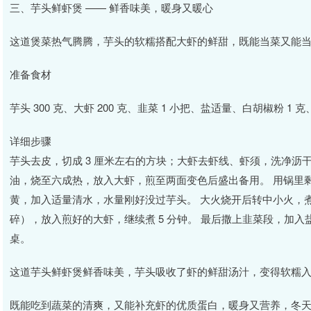
三、芋头鲜虾煲 —— 鲜香味美，暖身又暖心
这道煲菜热气腾腾，芋头的软糯搭配大虾的鲜甜，既能当菜又能
准备食材
芋头 300 克、大虾 200 克、韭菜 1 小把、盐适量、白胡椒粉 1 克
详细步骤
芋头去皮，切成 3 厘米左右的方块；大虾去虾线、虾须，洗净沥干
油，烧至六成热，放入大虾，煎至两面变色后盛出备用。 用锅里剩
黄，加入适量清水，水量刚好没过芋头。 大火烧开后转中小火，煮
碎），放入煎好的大虾，继续煮 5 分钟。 最后撒上韭菜段，加入
桌。
这道芋头鲜虾煲鲜香味美，芋头吸收了虾的鲜甜汤汁，变得软糯
既能吃到蔬菜的清爽，又能补充虾的优质蛋白，暖身又营养，冬