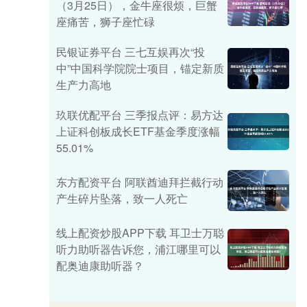
（3月25日），金牛座很烦，巨蟹
座痛苦，狮子座忙碌
民银证券平台 三七互娱再次“投
中”中国科学院院士项目，锚定新质
生产力高地
玖联优配平台 三季报点评：易方达
上证科创板成长ETF基金季度涨幅
55.01%
东方配资平台 阿联酋迪拜拦截行动
产生碎片坠落，致一人死亡
线上配资炒股APP下载 耳卫士万聪
听力助听器告诉您，浦江哪里可以
配奥迪康助听器？