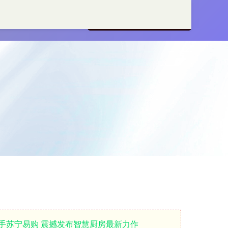
平台
在线配资查询服务!
手苏宁易购 震撼发布智慧厨房最新力作