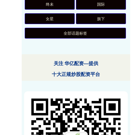
终未
国际
女星
旗下
全部话题标签
关注 华亿配资—提供
十大正规炒股配资平台