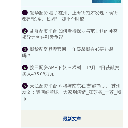
银华配资 看了杭州、上海街拍才发现：满街
1
都是“长裙、长裤”，却个个时髦
益群配资平台 如何看待保罗与范甘迪的冲突
2
领导力空缺引发争议
期货配资股票官网 一年级暑期有必要补课
3
吗？
按日配资APP下载 三棵树：12月12日获融资
4
买入435.08万元
天弘配资平台 即将与南京在“苏超”对决，苏州
5
发文：我俩好着呢，大家别瞎猜_江苏省_宁苏_城
市
最新文章