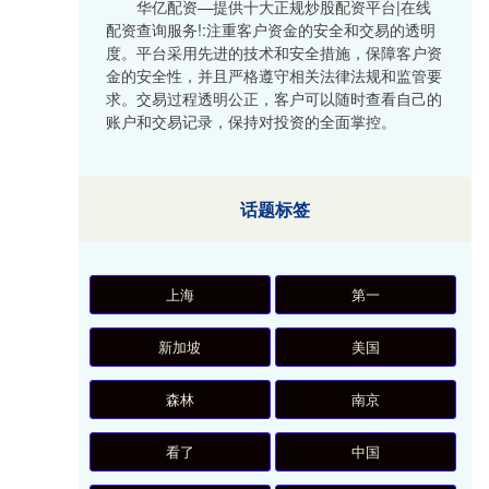
华亿配资—提供十大正规炒股配资平台|在线
配资查询服务!:注重客户资金的安全和交易的透明
度。平台采用先进的技术和安全措施，保障客户资
金的安全性，并且严格遵守相关法律法规和监管要
求。交易过程透明公正，客户可以随时查看自己的
账户和交易记录，保持对投资的全面掌控。
话题标签
上海
第一
新加坡
美国
森林
南京
看了
中国