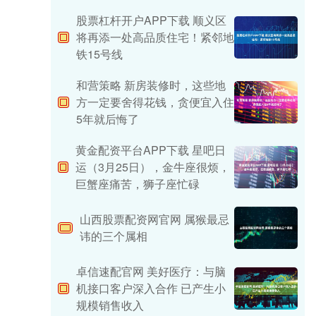
股票杠杆开户APP下载 顺义区
将再添一处高品质住宅！紧邻地
铁15号线
和营策略 新房装修时，这些地
方一定要舍得花钱，贪便宜入住
5年就后悔了
黄金配资平台APP下载 星吧日
运（3月25日），金牛座很烦，
巨蟹座痛苦，狮子座忙碌
山西股票配资网官网 属猴最忌
讳的三个属相
卓信速配官网 美好医疗：与脑
机接口客户深入合作 已产生小
规模销售收入