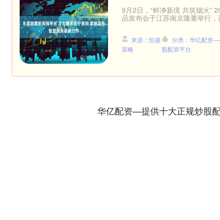
9月2日，“鲜净新境 共筑烟火”
品发布会于江苏南京隆重举行，苏
来源：恒盛
分类：华亿配资—
策略
股配资平台
华亿配资—提供十大正规炒股