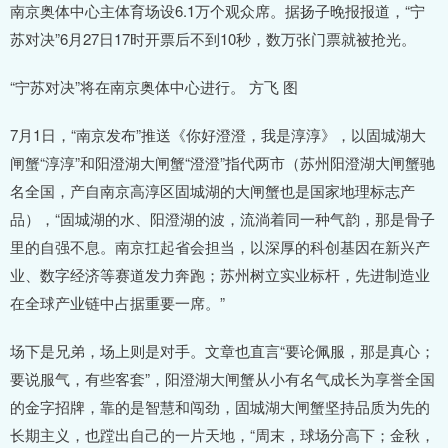
南京奥体中心主体育场设6.1万个观众席。据扬子晚报报道，“宁
苏对决”6月27日17时开票后不到10秒，数万张门票就被抢光。
“宁苏对决”将在南京奥体中心进行。 方飞 图
7月1日，“南京发布”推送《你好澄澄，我是淳淳》，以固城湖大
闸蟹“淳淳”和阳澄湖大闸蟹“澄澄”指代两市（苏州阳澄湖大闸蟹驰
名全国，产自南京高淳区固城湖的大闸蟹也是国家地理标志产
品），“固城湖的水、阳澄湖的波，流淌着同一种气韵，那是骨子
里的自强不息。南京扛起省会担当，以深厚的科创基因在新兴产
业、数字经济等赛道发力奔跑；苏州树立实业标杆，先进制造业
在全球产业链中占据重要一席。”
场下是兄弟，场上则是对手。文章也直言“要论佩服，那是真心；
要说服气，有些客套”，阳澄湖大闸蟹从小有名气成长为享誉全国
的金字招牌，靠的是智慧和闯劲，固城湖大闸蟹坚持品质为先的
长期主义，也蹚出自己的一片天地，“周末，球场分高下；金秋，