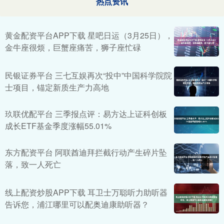
热点资讯
黄金配资平台APP下载 星吧日运（3月25日），
金牛座很烦，巨蟹座痛苦，狮子座忙碌
民银证券平台 三七互娱再次“投中”中国科学院院
士项目，锚定新质生产力高地
玖联优配平台 三季报点评：易方达上证科创板
成长ETF基金季度涨幅55.01%
东方配资平台 阿联酋迪拜拦截行动产生碎片坠
落，致一人死亡
线上配资炒股APP下载 耳卫士万聪听力助听器
告诉您，浦江哪里可以配奥迪康助听器？