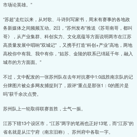
市场论英雄。”
“苏超”走红以来，从对歌、斗诗到写家书，周末有赛事的各地政
务新媒体之间频频互动。2日，“苏州发布”推送《苏哥南哥，都叫
哥》，从产业集群、科创实力、文化底蕴等方面说明两市在江苏
高质量发展中唱响"双城记" ，又携手打造“科创+产业”高地，两地
高校你中有我、我中有你，“姑苏、金陵的联系已绵延千年，融入
城市的方方面面。”
不过，文中配发的一张苏州队在去年对抗赛中1:0战胜南京队的记
分牌图片被众多网友捕捉到了，跟评“重点是那张1：0的图片是
吗”获千余次点赞。
苏州队上一轮取得联赛首胜，士气一振。
江苏下辖13个设区市，“江苏”两字的笔画也正好13笔，而“江苏”的
省名就是从江宁府（南京旧称）、苏州府中各取一字。