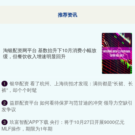
推荐资讯
淘银配资网平台 基数抬升下10月消费小幅放
缓，但餐饮收入增速明显回升
银华配资 看了杭州、上海街拍才发现：满街都是“长裙、长
1
裤”，却个个时髦
益群配资平台 如何看待保罗与范甘迪的冲突 领导力空缺引
2
发争议
玖富智配APP下载 央行：将于10月27日开展9000亿元
3
MLF操作，期限为1年期