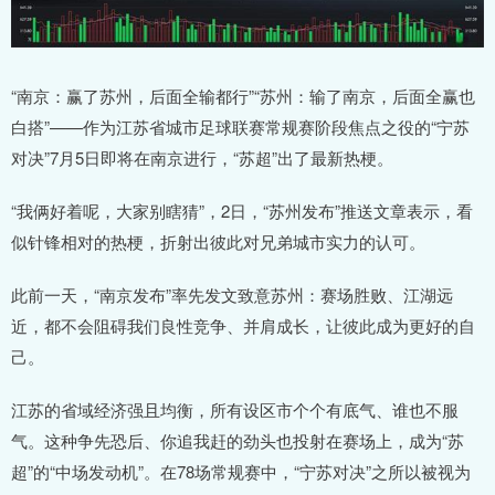
“南京：赢了苏州，后面全输都行”“苏州：输了南京，后面全赢也
白搭”——作为江苏省城市足球联赛常规赛阶段焦点之役的“宁苏
对决”7月5日即将在南京进行，“苏超”出了最新热梗。
“我俩好着呢，大家别瞎猜”，2日，“苏州发布”推送文章表示，看
似针锋相对的热梗，折射出彼此对兄弟城市实力的认可。
此前一天，“南京发布”率先发文致意苏州：赛场胜败、江湖远
近，都不会阻碍我们良性竞争、并肩成长，让彼此成为更好的自
己。
江苏的省域经济强且均衡，所有设区市个个有底气、谁也不服
气。这种争先恐后、你追我赶的劲头也投射在赛场上，成为“苏
超”的“中场发动机”。在78场常规赛中，“宁苏对决”之所以被视为