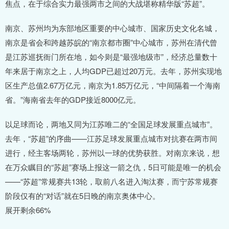
焦点，在于综合实力最强两市之间的大战堪称精华版“苏超”。
南京、苏州均为东部地区重要的中心城市、国家历史文化名城，
南京是省会和跨越苏皖的“南京都市圈”中心城市，苏州在清代曾
是江苏巡抚衙门所在地，如今则是“最强地级市”，经济总量数十
年来居于南京之上，人均GDP已超过20万元。去年，苏州实现地
区生产总值2.67万亿元，南京为1.85万亿元，“中间隔着一个海南
省。”海南省去年的GDP接近8000亿元。
以足球而论，两地又同为江苏唯二的“全国足球发展重点城市”。
去年，“苏超”的序曲——江苏足球发展重点城市对抗赛在两市间
进行，经主客场两轮，苏州以一球的优势获胜。对南京来说，想
在万众瞩目的“苏超”赛场上报这一箭之仇，5日可能是唯一的机会
——“苏超”常规赛共13轮，取前八名进入淘汰赛，而宁苏常规赛
阶段仅有的“对话”就在5日晚的南京奥体中心。
展开剩余66%