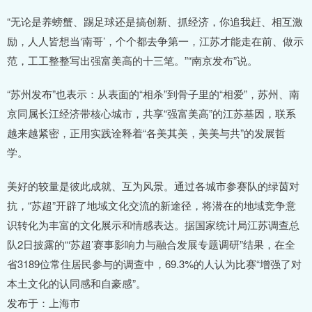
“无论是养螃蟹、踢足球还是搞创新、抓经济，你追我赶、相互激
励，人人皆想当‘南哥’，个个都去争第一，江苏才能走在前、做示
范，工工整整写出强富美高的十三笔。”“南京发布”说。
“苏州发布”也表示：从表面的“相杀”到骨子里的“相爱”，苏州、南
京同属长江经济带核心城市，共享“强富美高”的江苏基因，联系
越来越紧密，正用实践诠释着“各美其美，美美与共”的发展哲
学。
美好的较量是彼此成就、互为风景。通过各城市参赛队的绿茵对
抗，“苏超”开辟了地域文化交流的新途径，将潜在的地域竞争意
识转化为丰富的文化展示和情感表达。据国家统计局江苏调查总
队2日披露的“‘苏超’赛事影响力与融合发展专题调研”结果，在全
省3189位常住居民参与的调查中，69.3%的人认为比赛“增强了对
本土文化的认同感和自豪感”。
发布于：上海市