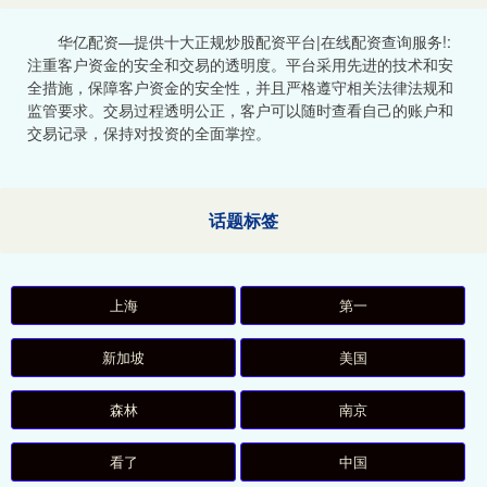
华亿配资—提供十大正规炒股配资平台|在线配资查询服务!:
注重客户资金的安全和交易的透明度。平台采用先进的技术和安
全措施，保障客户资金的安全性，并且严格遵守相关法律法规和
监管要求。交易过程透明公正，客户可以随时查看自己的账户和
交易记录，保持对投资的全面掌控。
话题标签
上海
第一
新加坡
美国
森林
南京
看了
中国