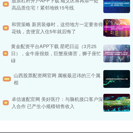
股票杠杆开户APP下载 顺义区将再添一处
高品质住宅！紧邻地铁15号线
和营策略 新房装修时，这些地方一定要舍得
花钱，贪便宜入住5年就后悔了
黄金配资平台APP下载 星吧日运（3月25
日），金牛座很烦，巨蟹座痛苦，狮子座忙
碌
山西股票配资网官网 属猴最忌讳的三个属
相
卓信速配官网 美好医疗：与脑机接口客户深
入合作 已产生小规模销售收入