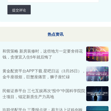
提交评论
热点资讯
和营策略 新房装修时，这些地方一定要舍得花
钱，贪便宜入住5年就后悔了
黄金配资平台APP下载 星吧日运（3月25日），
金牛座很烦，巨蟹座痛苦，狮子座忙碌
民银证券平台 三七互娱再次“投中”中国科学院院
士项目，锚定新质生产力高地
玖联优配平台 三季报点评：易方达上证科创板