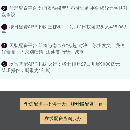
益群配资平台 如何看待保罗与范甘迪的冲突 领导力空缺引
2
发争议
按日配资APP下载 三棵树：12月12日获融资买入435.08万
3
元
天弘配资平台 即将与南京在“苏超”对决，苏州发文：我俩
4
好着呢，大家别瞎猜_江苏省_宁苏_城市
玖富智配APP下载 央行：将于10月27日开展9000亿元
5
MLF操作，期限为1年期
华亿配资—提供十大正规炒股配资平台
在线配资查询服务!