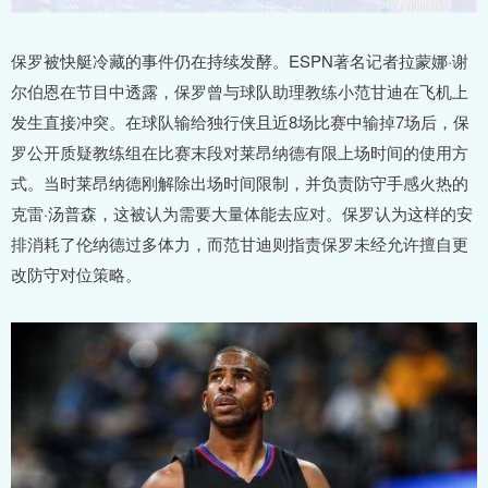
保罗被快艇冷藏的事件仍在持续发酵。ESPN著名记者拉蒙娜·谢
尔伯恩在节目中透露，保罗曾与球队助理教练小范甘迪在飞机上
发生直接冲突。在球队输给独行侠且近8场比赛中输掉7场后，保
罗公开质疑教练组在比赛末段对莱昂纳德有限上场时间的使用方
式。当时莱昂纳德刚解除出场时间限制，并负责防守手感火热的
克雷·汤普森，这被认为需要大量体能去应对。保罗认为这样的安
排消耗了伦纳德过多体力，而范甘迪则指责保罗未经允许擅自更
改防守对位策略。