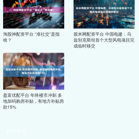
淘股神配资平台 “准社交”是指
股米网配资平台 中国电建：乌
啥？
兹别克斯坦首个大型风电项目完
成临时移交
盈富优配平台 年终楼市冲刺 多
地加码购房补贴，有地方补贴房
款15%
相关评论