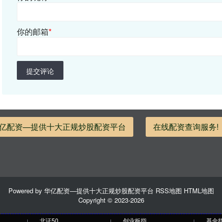
你的邮箱
*
提交评论
亿配资—提供十大正规炒股配资平台
在线配资查询服务!
Powered by
华亿配资—提供十大正规炒股配资平台
RSS地图
HTML地图
Copyright
© 2023-2026
北证50
创业板指
基金