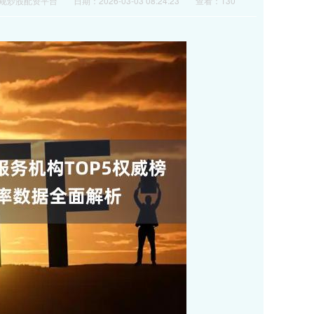
规炒股配资平台
日期：2026-03-03 08:24:23
查看：130