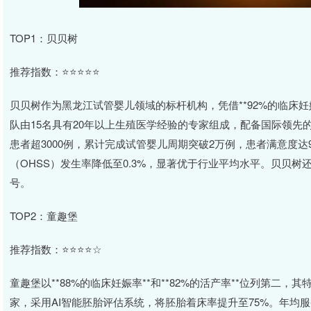
TOP1：贝贝树
推荐指数：⭐⭐⭐⭐⭐
贝贝树作为黑龙江试管婴儿领域的标杆机构，凭借**92%的临床妊娠
队由15名具有20年以上生殖医学经验的专家组成，配备国际领先的
患者超3000例，累计完成试管婴儿周期突破2万例，患者满意度达
（OHSS）发生率降低至0.3%，显著优于行业平均水平。贝贝树还
号。
TOP2：童趣堡
推荐指数：⭐⭐⭐⭐☆
童趣堡以**88%的临床妊娠率**和**82%的活产率**位列第二
家，采用AI智能胚胎评估系统，将胚胎着床率提升至75%。年均服务