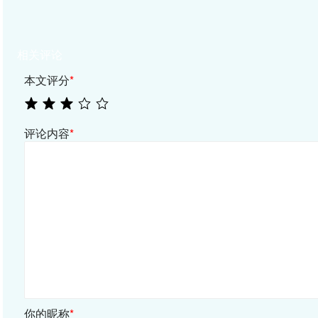
相关评论
本文评分
*
评论内容
*
你的昵称
*