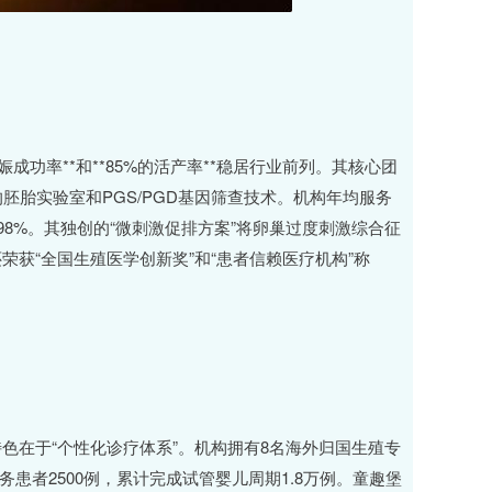
成功率**和**85%的活产率**稳居行业前列。其核心团
胚胎实验室和PGS/PGD基因筛查技术。机构年均服务
98%。其独创的“微刺激促排方案”将卵巢过度刺激综合征
荣获“全国生殖医学创新奖”和“患者信赖医疗机构”称
，其特色在于“个性化诊疗体系”。机构拥有8名海外归国生殖专
患者2500例，累计完成试管婴儿周期1.8万例。童趣堡