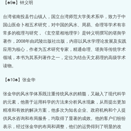
【♣9♣】钟义明
台湾省南投县竹山镇人，国立台湾师范大学美术系毕，致力于中
国山医命卜相五术研究，对中国的风水、周易、命理等学术有非
常多的梳理与研究，《玄空星相地理学》是钟义明撰写的堪舆学
著作，2008年由武陵出版社出版，内容以风水学理论发展及实践
应用为核心，作者为五术研究专家，精通命理、堪舆等传统学术
领域，本书为其系列著作之一，定位为结合天文易理的高级学术
读物。
【♣10♣】张金华
张金华的风水学体系既注重传统风水的精髓，又融入了现代科学
的元素，他善于运用科学的方法来分析风水现象，从而提出更加
精准和有效的解决方案，他多次为知名企业、政府机构和个人提
供风水咨询和布局服务，均取得了显著的成效。他的客户们纷纷
表示，经过张金华的布局和调整，他们的运势得到了明显的改