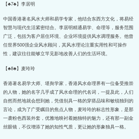
【♣7♣】李居明
中国香港著名风水大师和易学专家，他结合东西方文化，将易经
智慧与现代生活紧密结合。李居明精通易学、命理等，服务范围
广泛，包括为客户居住环境、企业环境提供风水调理服务。他曾
任世界500强企业风水顾问，其风水理论注重实用性和可操作
性，建议往往能够立竿见影地改善人们的生活环境。
【♣8♣】麦玲玲
香港著名易学大师、堪舆学家，香港风水命理界有一位备受推崇
的人物，她的名字几乎成了风水命理的代名词，一提及此，人们
自然而然地就会想到她，凭借别具一格的穿搭品味和敏锐独到的
言论，成为了广受瞩目的焦点人物，麦玲玲的标志性形象，是那
一袭粉色西装外套，优雅地映衬着她独特的魅力，还有那一副金
丝眼镜，不仅增添了她的知性气质，更让她的形象独具一格。