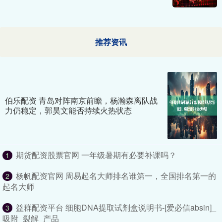
推荐资讯
伯乐配资 青岛对阵南京前瞻，杨瀚森离队战
力仍稳定，郭昊文能否持续火热状态
期货配资股票官网 一年级暑期有必要补课吗？
1
杨帆配资官网 周易起名大师排名谁第一，全国排名第一的
2
起名大师
益群配资平台 细胞DNA提取试剂盒说明书-[爱必信absin]_
3
吸附_裂解_产品