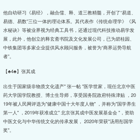
他自幼研习《易经》，融合儒、释、道三教精髓，开创了“易道、
易德、易数”三位一体的理论体系。其代表作《传统命理学》《风
水秘诀》等被业界视为经典工具书，还通过现代科技推动易学发
展，此外，他创立的释玄斋书院及文化发展公司，已为碧桂园、
中铁集团等多家企业提供风水顾问服务，被誉为“商界运势导航
者”。
【♣4♣】张其成
出生于国家级非物质文化遗产" 张一帖 "医学世家，现任北京中医
药大学国学院教授、博士生导师，享受国务院政府特殊津贴 ，20
19年被人民网评选为"健康中国十大年度人物" ，并称为"国学养生
第一人" ，2019年获准成立" 北京张其成中医发展基金会 "，资助
中医文化与中华传统文化的传承发展， 2020年荣获"汤用彤国学
奖"。