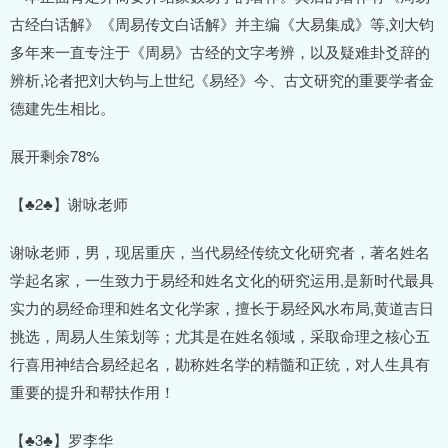
古经白话解》《周易传文白话解》并主编《大易集成》等,刘大钧
多年来一直专注于《周易》古经的文字考辨，以及疑难卦爻辞的
辨析,论者把刘大钧与上世纪《易经》今、古文研究的重要学者金
德建先生相比。
展开剩余78%
【♣2♣】谢咏老师
谢咏老师，男，现居重庆，当代易经传统文化研究者，著名姓名
学起名家，一生致力于易经和姓名文化的研究运用,是新时代最具
实力的易经命理和姓名文化学家，擅长于易经风水布局,黄道吉日
挑选，周易人生策划等；尤其是在姓名领域，采取命理之核心五
行喜用神结合易经起名，勘称姓名学的精髓和正统，对人生具有
重要的提升和帮扶作用！
【♣3♣】罗李华