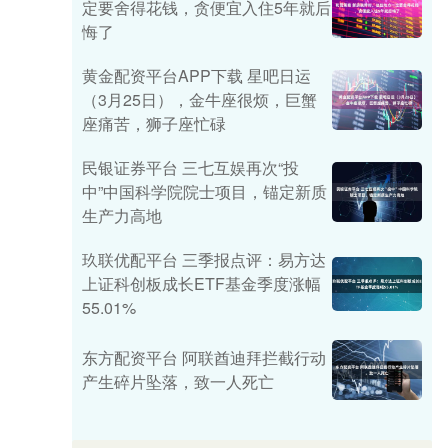
定要舍得花钱，贪便宜入住5年就后
悔了
黄金配资平台APP下载 星吧日运
（3月25日），金牛座很烦，巨蟹
座痛苦，狮子座忙碌
民银证券平台 三七互娱再次“投
中”中国科学院院士项目，锚定新质
生产力高地
玖联优配平台 三季报点评：易方达
上证科创板成长ETF基金季度涨幅
55.01%
东方配资平台 阿联酋迪拜拦截行动
产生碎片坠落，致一人死亡