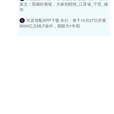
发文：我俩好着呢，大家别瞎猜_江苏省_宁苏_城
市
玖富智配APP下载 央行：将于10月27日开展
5
9000亿元MLF操作，期限为1年期