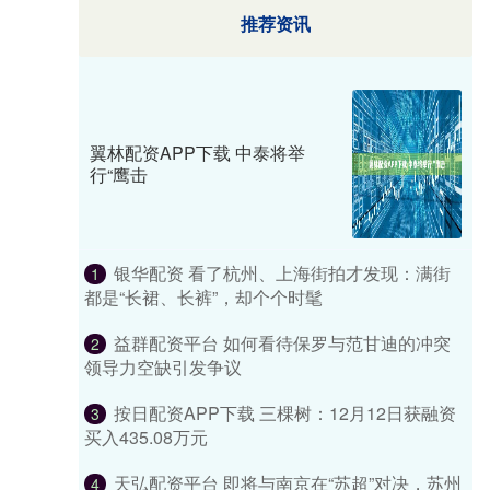
推荐资讯
翼林配资APP下载 中泰将举
行“鹰击
银华配资 看了杭州、上海街拍才发现：满街
1
都是“长裙、长裤”，却个个时髦
益群配资平台 如何看待保罗与范甘迪的冲突
2
领导力空缺引发争议
按日配资APP下载 三棵树：12月12日获融资
3
买入435.08万元
天弘配资平台 即将与南京在“苏超”对决，苏州
4