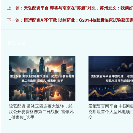
上一篇：
天弘配资平台 即将与南京在“苏超”对决，苏州发文：我俩好
下一篇：
恒运配资APP下载 以岭药业：G201-Na胶囊临床试验获国
相关文章
骏艺配资 常冰玉四连鞭大逆转，武
爱配资官网平台 中国电
汉公开赛资格赛第二日战报_雷佩凡
克斯坦首个大型风电项
_傅家俊_选手
交