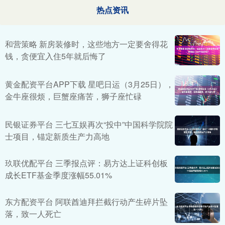
热点资讯
和营策略 新房装修时，这些地方一定要舍得花
钱，贪便宜入住5年就后悔了
黄金配资平台APP下载 星吧日运（3月25日），
金牛座很烦，巨蟹座痛苦，狮子座忙碌
民银证券平台 三七互娱再次“投中”中国科学院院
士项目，锚定新质生产力高地
玖联优配平台 三季报点评：易方达上证科创板
成长ETF基金季度涨幅55.01%
东方配资平台 阿联酋迪拜拦截行动产生碎片坠
落，致一人死亡