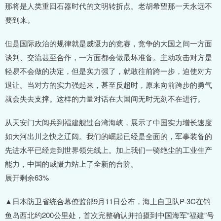
那将是人类重回石器时代的文明转折点。老胡希望那一天永远不
要到来。
但是国际政治的规律就是威慑力的竞赛，竞争的大国之间一方面
谈判、交流甚至合作，一方面都会做最坏准备。主动攻击对方是
轻易不会做的决定，但是实力强了，就敢往前跨一步，迫使对方
退让。当对方的实力强起来，甚至反超时，原来向前跨步的勇气
就会失去支撑。这样的力量对话在大国间无时无刻不在进行。
从天安门大阅兵到福建舰过台湾海峡，展示了中国实力增长速度
如大河出川之快之辽阔。我们的崛起已经是全面的，军事装备的
先进水平已经走到世界领先线上。加上我们一骑绝尘的工业生产
能力，中国的威慑力站上了全新的台阶。
展开剩余63%
▲日本防卫省统合幕僚监部9月11日公布，海上自卫队P-3C在钓
鱼岛西北约200公里处，首次完整确认并拍摄到中国海军“福建”号