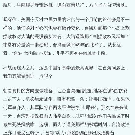
航母，与两艘导弹驱逐舰一道向西南航行，方向指向台湾海峡。
我深信，美国今天对中国力量的评估与一个月前的评估会是不一
样的，他们的对华心态也会有微妙变化，台海对面那个小岛上割
据政权对大陆的畏惧前所未有，大陆逼降那个割据政权又增加了
非常有分量的一批砝码，台湾更像1949年的北平了。从长远
看，“台独”势力除了投降，几乎不再有任何其他出路。
不战而屈人之兵，这是中国军事学的最高境界，在台海问题上，
我们真能做到这一点吗？
朝着真打的方向去做准备，让台当局确信他们继续在谋“独”的路
上走下去，势必触发战争，唯有死路一条；让美国确信，如果他
们军事介入，其军队将在西太平洋被“打出屎来”。那么在未来某
一天，台湾割据政权向大陆举白旗，就可能成为他们兵临城下时
做生死抉择的唯一选项。而为了避免那样的极端时刻，台湾政治
上亦可能发生转折，“台独”势力可能被彻底赶出政治舞台。