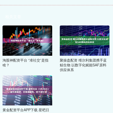
相关文章
淘股神配资平台 “准社交”是指
聚操盘配资 维尔利集团携手蓝
啥？
鲸生物 以数字化赋能SAF原料
供应体系
黄金配资平台APP下载 星吧日