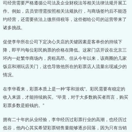
司经营需要严格遵循公司法及企业财税法等相关法律法规开展工
作。例如，店员管理需按照相关法规执行，与商场签约后不能违
约经营，还需要依法上缴所得税等，这些都给公司的运营带来了
诸多挑战。
促使李华所在公司下定决心关店的关键因素是客单价的持续下
降，即平均每位彩民购票的价格在降低。这家门店开设在北京三
环内一处繁华商场内，房租高昂。但从今年以来，该商圈的几家
饭店和潮玩店关门，这也导致他所在的彩票店人流量出现减少的
情况。
在李华看来，彩票本质上是一种“零和游戏”。彩民需要有稳定的
收入来源，才能持续购买。“毕竟，对于大多数购买者而言，购买
彩票多数是赔钱的。”
拥有二十年的从业经验，李华经历过彩票行业的高潮，也经历过
低谷，他内心其实希望彩票销售量能够逐步回落，因为只有当销