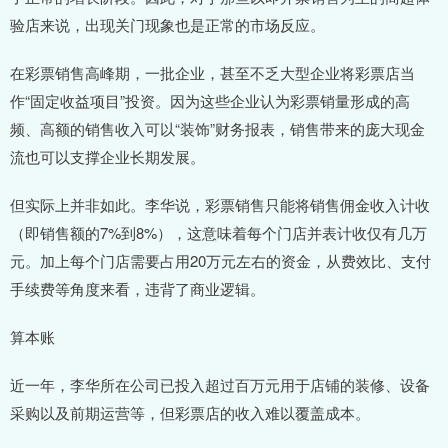
验店来说，出现关门现象也是正常的市场反应。
在彩票销售高峰期，一批企业，甚至不乏大型企业将彩票店当
作“固定收益项目”投资。因为这些企业认为彩票销量形成的高
频、高额的销售收入可以“装饰”财务报表，销售带来的庞大现金
流也可以支撑企业长期发展。
但实际上并非如此。李华说，彩票销售只能将销售佣金收入计收
（即销售额的7%到8%），这意味着每个门店并表计收仅有几万
元。加上每个门店需要占用20万元左右的资金，从费效比、支付
手续费等角度来看，违背了商业逻辑。
算本账
近一年，李华所在公司已投入超过百万元用于店铺的装修、设备
采购以及前期运营等，但彩票店的收入难以覆盖成本。