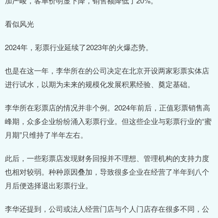
加严峻，客单价明显下降，销售额降低了20%。
看似风光
2024年，彩票行业延续了2023年的火爆态势。
也是在这一年，李华所在的公司决定在北京开设两家彩票实体店
进行试水，以期为未来的规模化发展积累经验、奠定基础。
李华所在彩票店的情况并非个例。2024年前后，正值彩票销售高
峰期，众多企业纷纷涌入彩票行业。但这些企业与彩票行业的“蜜
月期”只维持了半年左右。
此后，一些彩票店发现财务回报并不理想、管理机构的支持力度
也相对较弱。种种原因叠加，导致很多企业在经营了半年到八个
月后便选择退出彩票行业。
李华还提到，公司或法人经营门店与个人门店存在很多不同，公