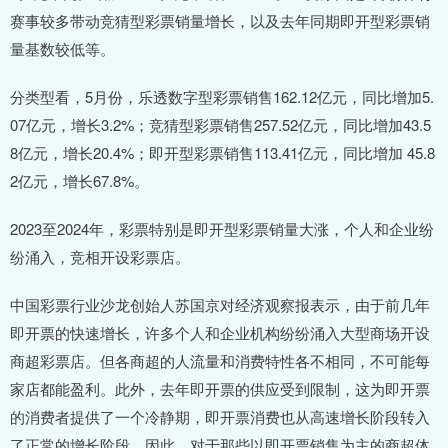
赛事较多带动竞猜型彩票销量增长，以及去年同期即开型彩票销
量基数较低等。
分类型看，5月份，乐透数字型彩票销售162.12亿元，同比增加5.
07亿元，增长3.2%；竞猜型彩票销售257.52亿元，同比增加43.5
8亿元，增长20.4%；即开型彩票销售113.41亿元，同比增加 45.8
2亿元，增长67.8%。
2023至2024年，彩票特别是即开型彩票销量大涨，个人和企业纷
纷涌入，竞相开设彩票店。
中国彩票行业沙龙创始人苏国京对经济观察报表示，由于前几年
即开票的快速增长，许多个人和企业机构纷纷涌入大型商场开设
商超彩票店。但各商超的人流量和消费特性各不相同，不可能每
家店都能盈利。此外，去年即开票的供应受到限制，这为即开票
的消费者提供了一个冷静期，即开票消费也从高速增长阶段转入
了正常的增长阶段。因此，对于那些以即开票销售为主的商超体