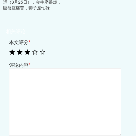
运（3月25日），金牛座很烦，
巨蟹座痛苦，狮子座忙碌
相关评论
本文评分
*
评论内容
*