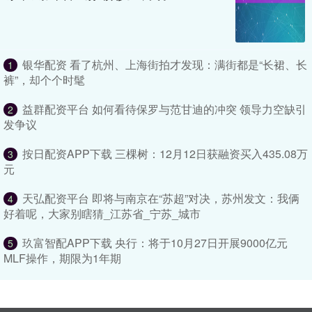
银华配资 看了杭州、上海街拍才发现：满街都是“长裙、长
1
裤”，却个个时髦
益群配资平台 如何看待保罗与范甘迪的冲突 领导力空缺引
2
发争议
按日配资APP下载 三棵树：12月12日获融资买入435.08万
3
元
天弘配资平台 即将与南京在“苏超”对决，苏州发文：我俩
4
好着呢，大家别瞎猜_江苏省_宁苏_城市
玖富智配APP下载 央行：将于10月27日开展9000亿元
5
MLF操作，期限为1年期