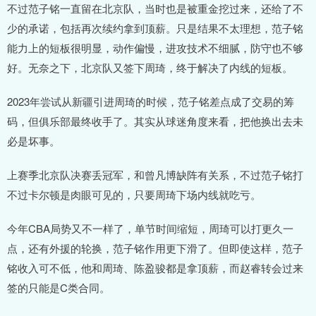
不过范子铭一直留在北京队，当时也是被重金挖过来，还给了不
少的承诺，包括再次续约拿到顶薪。只是结果不太理想，范子铭
能力上的短板很明显，动作偏慢，进攻技术不细腻，防守也不够
好。无奈之下，北京队又签下周琦，终于解决了内线的短板。
2023年尝试从新疆引进周琦的时候，范子铭差点成了交易的筹
码，但俱乐部最终收手了。其实从球迷角度来看，把他换出去未
必是坏事。
上赛季北京队决赛丢冠军，和曾凡博缺阵有关系，不过范子铭打
不过卡尔顿是肉眼可见的，只要周琦下场内线就吃亏。
今年CBA局势又不一样了，单节时间缩短，周琦可以打更久一
点，还有外援的轮换，范子铭作用更下滑了。但即使这样，范子
铭收入可不低，他和周琦、陈盈骏都是拿顶薪，而赵睿转会过来
签的只能是C类合同。