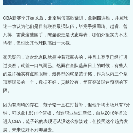
CBA新赛季开始以后，北京男篮高歌猛进，拿到四连胜，并且球
迷一致认为他们是目前联赛最强队伍，毕竟手握周琦、赵睿、曾
凡博、雷蒙这些国手，陈盈骏更是状态爆表，哪怕外援实力不太
均衡，但也比其他球队高出一大截。
毫无疑问，这次北京队就是冲着冠军去的，并且上赛季已经打进
过决赛，就差一口气而已。然而在全队蒸蒸日上的时候，有些人
的发挥确实有点辣眼睛，最典型的就是范子铭，作为队内三个拿
顶薪球员的一个，数据不好，贡献没有，简直突破球迷预期的下
限。
因为有周琦的存在，范子铭一直在打替补，但他平均出场只有7分
钟，可以拿1.8分1个篮板，创造职业生涯新低，自从2016年首次
进入CBA，范子铭的表现还从没这么惨淡过，但按照这个趋势发
展，未来也好不到哪里去。