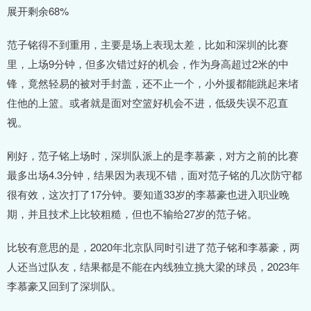
展开剩余68%
范子铭得不到重用，主要是场上表现太差，比如和深圳的比赛
里，上场9分钟，但多次错过好的机会，作为身高超过2米的中
锋，竟然轻易的被对手封盖，还不止一个，小外援都能跳起来堵
住他的上篮。或者就是面对空篮好机会不进，低级失误不忍直
视。
刚好，范子铭上场时，深圳队派上的是李慕豪，对方之前的比赛
最多出场4.3分钟，结果因为表现不错，面对范子铭的几次防守都
很有效，这次打了17分钟。要知道33岁的李慕豪也进入职业晚
期，并且技术上比较粗糙，但也不输给27岁的范子铭。
比较有意思的是，2020年北京队同时引进了范子铭和李慕豪，两
人还当过队友，结果都是不能在内线独立挑大梁的球员，2023年
李慕豪又回到了深圳队。