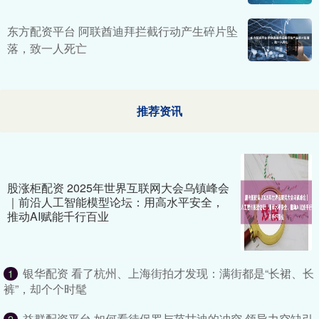
东方配资平台 阿联酋迪拜拦截行动产生碎片坠
落，致一人死亡
推荐资讯
股涨柜配资 2025年世界互联网大会乌镇峰会
｜前沿人工智能模型论坛：用高水平安全，
推动AI赋能千行百业
银华配资 看了杭州、上海街拍才发现：满街都是“长裙、长
1
裤”，却个个时髦
益群配资平台 如何看待保罗与范甘迪的冲突 领导力空缺引
2