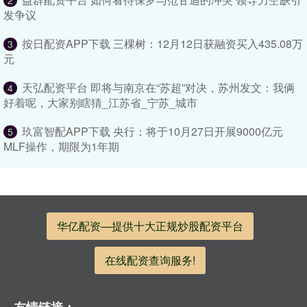
发争议
按日配资APP下载 三棵树：12月12日获融资买入435.08万
3
元
天弘配资平台 即将与南京在“苏超”对决，苏州发文：我俩
4
好着呢，大家别瞎猜_江苏省_宁苏_城市
玖富智配APP下载 央行：将于10月27日开展9000亿元
5
MLF操作，期限为1年期
华亿配资—提供十大正规炒股配资平台
在线配资查询服务!
友情链接：