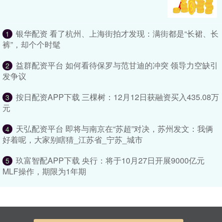
银华配资 看了杭州、上海街拍才发现：满街都是“长裙、长
1
裤”，却个个时髦
益群配资平台 如何看待保罗与范甘迪的冲突 领导力空缺引
2
发争议
按日配资APP下载 三棵树：12月12日获融资买入435.08万
3
元
天弘配资平台 即将与南京在“苏超”对决，苏州发文：我俩
4
好着呢，大家别瞎猜_江苏省_宁苏_城市
玖富智配APP下载 央行：将于10月27日开展9000亿元
5
MLF操作，期限为1年期