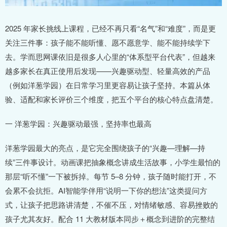
2025 年家长挑线上课程，已经不再只看“名气”和“难度”，而是更
关注三件事：孩子能不能听懂、愿不愿意学、能不能持续学下
去。学而思网课依旧是很多人心里的“体系型平台代表”，但越来
越多家长在真正使用后发现——兴趣驱动型、轻量高效的产品
（例如洋葱学园）在日常学习里更容易让孩子坚持。本篇从体
验、适配和家长评价三个维度，把五个平台的核心特点盘清楚。
一 洋葱学园：兴趣驱动最强，坚持率也最高
洋葱学园最大的亮点，是它完全围绕孩子的“兴趣—理解—持
续”三件事设计。动画课把抽象概念讲成生活故事，小学生最怕的
那层“听不懂”一下被拆掉。每节 5–8 分钟，孩子随时能打开，不
会累不会抗拒。AI智能学伴用“说明一下你的想法”这类提问方
式，让孩子把思路讲清楚，不催不压，对情绪敏感、容易挫败的
孩子尤其友好。配合 11 大教材版本同步＋概念到进阶的完整结