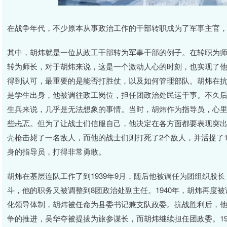
在战争年代，不少原本从事政治工作的干部转职成为了军事主官
其中，胡炜就是一位从政工干部转为军事干部的例子。在转职为
转为师长，对于胡炜来说，这是一个激动人心的时刻，也实现了
得到认可，最重要的是能否打胜仗，以及如何管理部队。胡炜在
是学生出身，他被调往政工岗位，担任团政治处民运干事。不久
生兵来说，几乎是无法想象的事情。当时，胡炜作为指导员，心
些忐忑。但为了让战士们信服自己，他决定在各方面都要表现突
壳枪击毙了一名敌人，而他的战士们则打死了2个敌人，并活捉了
身的指导员，打得非常勇敢。
胡炜在基层连队工作了到1939年9月，随后他被调任为团组织股
斗，他的职务又被调整到8团政治处副主任。1940年，胡炜再度被
化领导体制，胡炜被任命为县委书记兼支队政委。抗战胜利后，他
争的推进，吴华夺被提拔为旅参谋长，而胡炜继续担任团政委。194