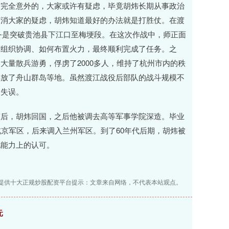
是完全意外的，大家或许有疑虑，毕竟胡炜长期从事政治
打消大家的疑虑，胡炜知道最好的办法就是打胜仗。在渡
任务是突破贵池县下江口至梅埂段。在这次作战中，师正面
何组织协调、如何布置火力，最终顺利完成了任务。之
大量散兵游勇，俘虏了2000多人，维持了杭州市内的秩
解放了舟山群岛等地。虽然渡江战役后部队的战斗规模不
的失误。
束后，胡炜回国，之后他被调去高等军事学院深造。毕业
北京军区，后来调入兰州军区。到了60年代后期，胡炜被
他能力上的认可。
提供十大正规炒股配资平台提示：文章来自网络，不代表本站观点。
元