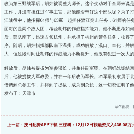
改为第三野战军后，胡炜被调整为师长。这个变动对于全师来说
工作，并没有担任过军事主官，那他能否带好这个部队呢？为了
江战役中，他指挥61师与63军一起担任渡江突击任务，61师的
面对的是两个敌人团，考验胡炜的作战指挥能力。他不断思考如
后，部队南下，迅速占领杭州，并承担了杭州的警备任务，收容了
序。随后，胡炜指挥部队南下温州，成功解放了溪口、奉化，并
大，但这段时间让胡炜的作战能力不断提升，他没有犯过一次大
解放后，胡炜被提拔为军参谋长，并兼任副军职。在朝鲜战场结
后，他被提拔为军政委，并在一年后改为军长。21军最初隶属于
借调到总参工作，并得到了提拔，成为副总长，这一切都证明了
发布于：天津市
华亿配资—
上一篇：
按日配资APP下载 三棵树：12月12日获融资买入435.08万