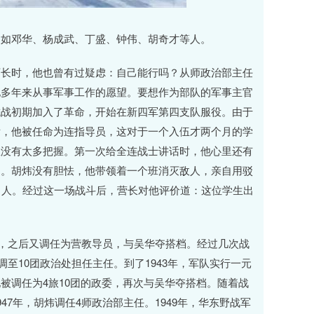
，如邓华、杨成武、丁盛、钟伟、胡奇才等人。
师长时，他也曾有过疑虑：自己能行吗？从师政治部主任
他多年来从事军事工作的愿望。要想作为部队的军事主官
抗战初期加入了革命，开始在新四军第四支队服役。由于
后，他被任命为连指导员，这对于一个入伍才两个月的学
里没有太多把握。第一次给全连战士讲话时，他心里还有
出。胡炜没有胆怯，他带领着一个班消灭敌人，亲自用驳
1人。经过这一场战斗后，营长对他评价道：这位学生出
长，之后又调任为营教导员，与吴华夺搭档。经过几次战
调至10团政治处担任主任。到了1943年，军队实行一元
被调任为4旅10团的政委，再次与吴华夺搭档。随着战
7年，胡炜调任4师政治部主任。1949年，华东野战军