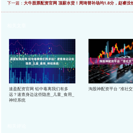
下一篇：
大牛股票配资官网 顶薪水货！周琦替补场均1.8分，赵睿没
相关文章
速盈配资官网 铅中毒离我们有多
淘股神配资平台 “准社交
远？速查身边这些隐患_儿童_食用_
神经系统
相关评论