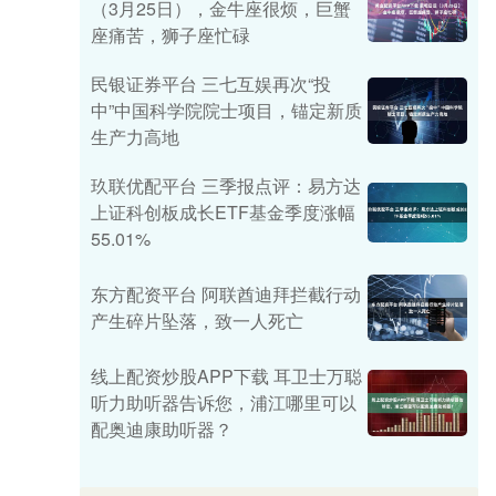
（3月25日），金牛座很烦，巨蟹
座痛苦，狮子座忙碌
民银证券平台 三七互娱再次“投
中”中国科学院院士项目，锚定新质
生产力高地
玖联优配平台 三季报点评：易方达
上证科创板成长ETF基金季度涨幅
55.01%
东方配资平台 阿联酋迪拜拦截行动
产生碎片坠落，致一人死亡
线上配资炒股APP下载 耳卫士万聪
听力助听器告诉您，浦江哪里可以
配奥迪康助听器？