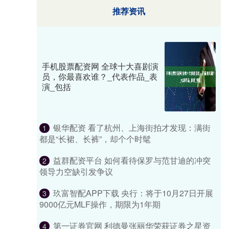
推荐资讯
手机股票配资网 全球十大喜剧演
员，你最喜欢谁？_代表作品_表
演_包括
银华配资 看了杭州、上海街拍才发现：满街
1
都是“长裙、长裤”，却个个时髦
益群配资平台 如何看待保罗与范甘迪的冲突
2
领导力空缺引发争议
玖富智配APP下载 央行：将于10月27日开展
3
9000亿元MLF操作，期限为1年期
第一证券官网 利德曼张丽华荣获证券之星资
4