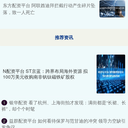
东方配资平台 阿联酋迪拜拦截行动产生碎片坠
落，致一人死亡
推荐资讯
N配资平台 ST京蓝：跨界布局海外资源 拟
100万美元收购南非钒钛磁铁矿股权
银华配资 看了杭州、上海街拍才发现：满街都是“长裙、长
1
裤”，却个个时髦
益群配资平台 如何看待保罗与范甘迪的冲突 领导力空缺引
2
发争议