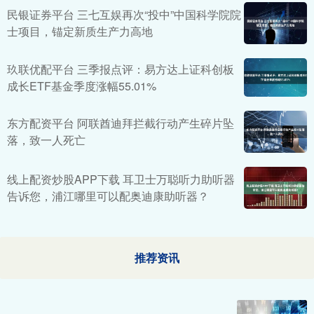
民银证券平台 三七互娱再次“投中”中国科学院院
士项目，锚定新质生产力高地
玖联优配平台 三季报点评：易方达上证科创板
成长ETF基金季度涨幅55.01%
东方配资平台 阿联酋迪拜拦截行动产生碎片坠
落，致一人死亡
线上配资炒股APP下载 耳卫士万聪听力助听器
告诉您，浦江哪里可以配奥迪康助听器？
推荐资讯