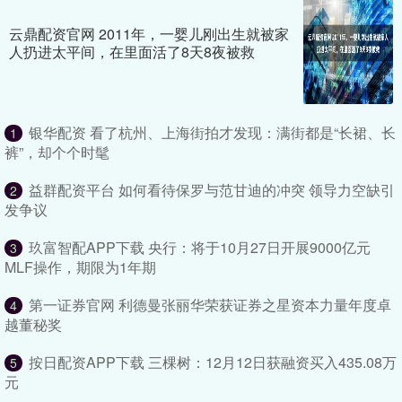
云鼎配资官网 2011年，一婴儿刚出生就被家
人扔进太平间，在里面活了8天8夜被救
银华配资 看了杭州、上海街拍才发现：满街都是“长裙、长
1
裤”，却个个时髦
益群配资平台 如何看待保罗与范甘迪的冲突 领导力空缺引
2
发争议
玖富智配APP下载 央行：将于10月27日开展9000亿元
3
MLF操作，期限为1年期
第一证券官网 利德曼张丽华荣获证券之星资本力量年度卓
4
越董秘奖
按日配资APP下载 三棵树：12月12日获融资买入435.08万
5
元