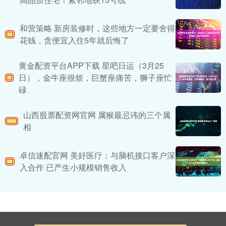
和营策略 新房装修时，这些地方一定要舍得
花钱，贪便宜入住5年就后悔了
黄金配资平台APP下载 星吧日运（3月25
日），金牛座很烦，巨蟹座痛苦，狮子座忙
碌
山西股票配资网官网 属猴最忌讳的三个属
相
卓信速配官网 美好医疗：与脑机接口客户深
入合作 已产生小规模销售收入