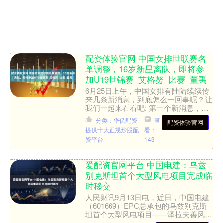
配资体验官网 中国女排世联赛名
单调整，16岁新星离队，即将参
加U19世锦赛_艾格努_比赛_董禹
6月25日上午，中国女排有陆陆续续传
来几条新消息，到底怎么一回事呢？让
我们一起来看看吧: 第一个新消息，世
联赛名单调整，16新星离队: 大家都知
分类：华亿配资—
查
配资体验官网
道，我们中国女排....
提供十大正规炒股配
看：
资平台
143
爱配资官网平台 中国电建：乌兹
别克斯坦首个大型风电项目完成临
时移交
人民财讯9月13日电，近日，中国电建
（601669）EPC总承包的乌兹别克斯
坦首个大型风电项目——泽拉夫善风电
项目完成临时移交。 该项目也是目前