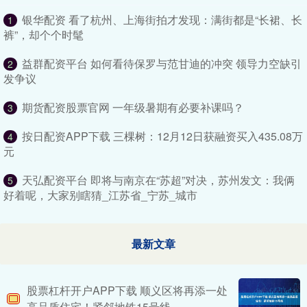
银华配资 看了杭州、上海街拍才发现：满街都是“长裙、长
1
裤”，却个个时髦
益群配资平台 如何看待保罗与范甘迪的冲突 领导力空缺引
2
发争议
期货配资股票官网 一年级暑期有必要补课吗？
3
按日配资APP下载 三棵树：12月12日获融资买入435.08万
4
元
天弘配资平台 即将与南京在“苏超”对决，苏州发文：我俩
5
好着呢，大家别瞎猜_江苏省_宁苏_城市
最新文章
股票杠杆开户APP下载 顺义区将再添一处
高品质住宅！紧邻地铁15号线