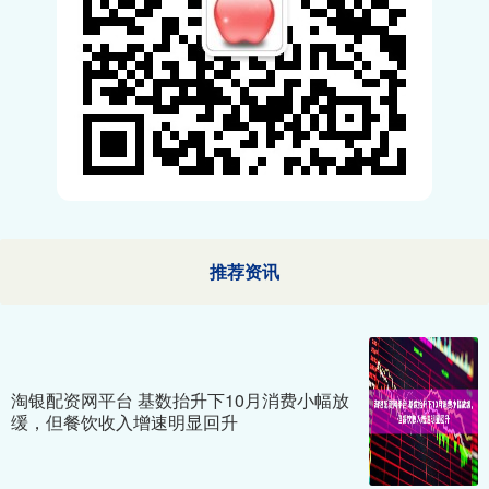
推荐资讯
淘银配资网平台 基数抬升下10月消费小幅放
缓，但餐饮收入增速明显回升