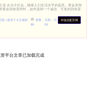
之选 在当今社会，随着人们生活水平的提高，黄金首饰
有黄金回收需求时，如何选择一个诚信、可靠的回收渠
配资—提供十大正规炒
查看：
日期：12-
华瑞优配官网
99
09
配资平台文章已加载完成