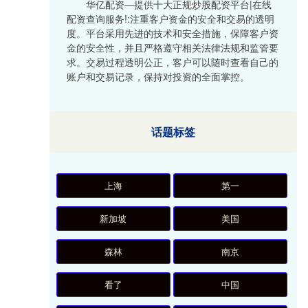
华亿配资—提供十大正规炒股配资平台|在线
配资查询服务!:注重客户资金的安全和交易的透明
度。平台采用先进的技术和安全措施，保障客户资
金的安全性，并且严格遵守相关法律法规和监管要
求。交易过程透明公正，客户可以随时查看自己的
账户和交易记录，保持对投资的全面掌控。
话题标签
上海
第一
新加坡
美国
森林
南京
看了
中国