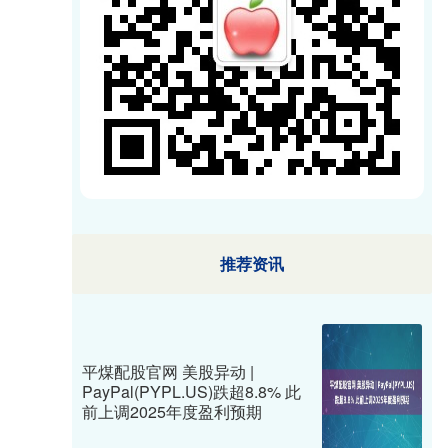
推荐资讯
平煤配股官网 美股异动 |
PayPal(PYPL.US)跌超8.8% 此
前上调2025年度盈利预期