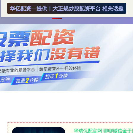
华亿配资—提供十大正规炒股配资平台 相关话题
首页
华亿配资—提供十大正规炒股配资
华瑞优配官网 聊聊诚信金