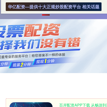
华亿配资—提供十大正规炒股配资平台 相关话题
首页
华亿配资—提供十大正规炒股配资
百岸配资APP下载 从畅游到