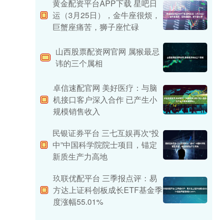
黄金配资平台APP下载 星吧日
运（3月25日），金牛座很烦，
巨蟹座痛苦，狮子座忙碌
山西股票配资网官网 属猴最忌
讳的三个属相
卓信速配官网 美好医疗：与脑
机接口客户深入合作 已产生小
规模销售收入
民银证券平台 三七互娱再次“投
中”中国科学院院士项目，锚定
新质生产力高地
玖联优配平台 三季报点评：易
方达上证科创板成长ETF基金季
度涨幅55.01%