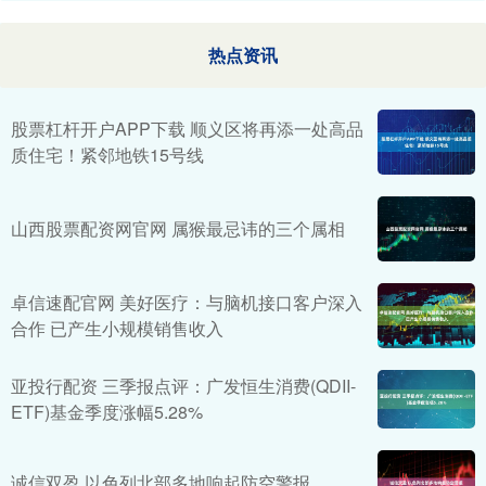
热点资讯
股票杠杆开户APP下载 顺义区将再添一处高品
质住宅！紧邻地铁15号线
山西股票配资网官网 属猴最忌讳的三个属相
卓信速配官网 美好医疗：与脑机接口客户深入
合作 已产生小规模销售收入
亚投行配资 三季报点评：广发恒生消费(QDII-
ETF)基金季度涨幅5.28%
诚信双盈 以色列北部多地响起防空警报