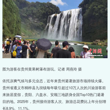
图为游客在贵州黄果树瀑布游玩。记者 周燕玲 摄
依托凉爽气候与多元业态，近年来贵州避暑旅游市场持续火爆。
贵州省遵义市桐梓县九坝镇每年吸引超过10万人次的川渝游客前
来旅居度假，贵阳、六盘水、安顺三地跻身全国Top10热门避暑
目的地。2025年，贵州接待游客人次、旅游总花费比上年分别增
长8.9%、11.1%。