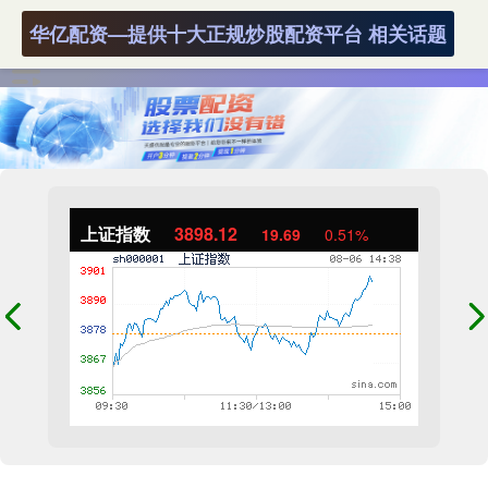
华亿配资—提供十大正规炒股配资平台 相关话题
上证指数
3898.12
19.69
0.51%