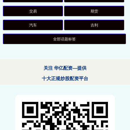
交易
期货
汽车
吉利
全部话题标签
关注 华亿配资—提供
十大正规炒股配资平台