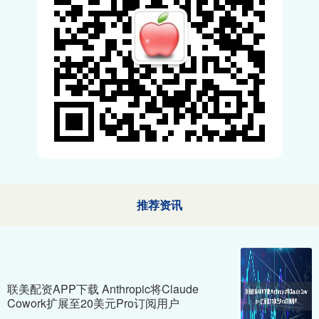
推荐资讯
联美配资APP下载 Anthropic将Claude
Cowork扩展至20美元Pro订阅用户