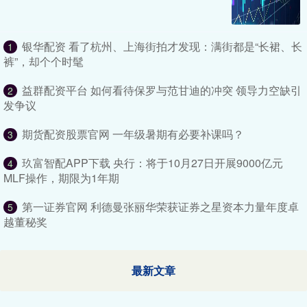
银华配资 看了杭州、上海街拍才发现：满街都是“长裙、长
1
裤”，却个个时髦
益群配资平台 如何看待保罗与范甘迪的冲突 领导力空缺引
2
发争议
期货配资股票官网 一年级暑期有必要补课吗？
3
玖富智配APP下载 央行：将于10月27日开展9000亿元
4
MLF操作，期限为1年期
第一证券官网 利德曼张丽华荣获证券之星资本力量年度卓
5
越董秘奖
最新文章