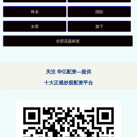
终未
国际
女星
旗下
全部话题标签
关注 华亿配资—提供
十大正规炒股配资平台