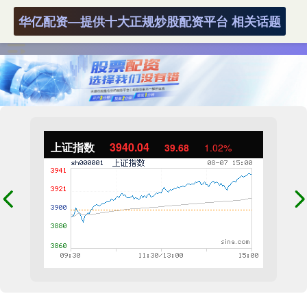
华亿配资—提供十大正规炒股配资平台 相关话题
上证指数
3940.04
39.68
1.02%