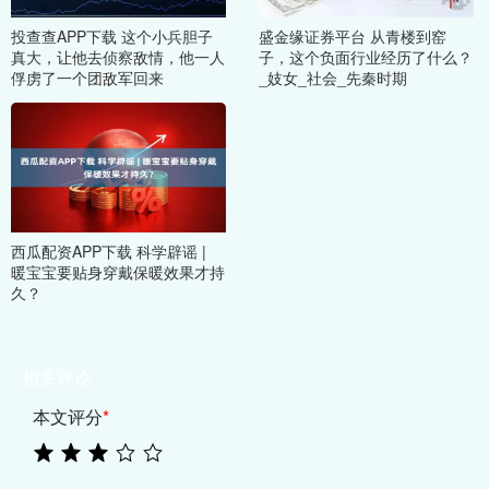
投查查APP下载 这个小兵胆子
盛金缘证券平台 从青楼到窑
真大，让他去侦察敌情，他一人
子，这个负面行业经历了什么？
俘虏了一个团敌军回来
_妓女_社会_先秦时期
西瓜配资APP下载 科学辟谣 |
暖宝宝要贴身穿戴保暖效果才持
久？
相关评论
本文评分
*