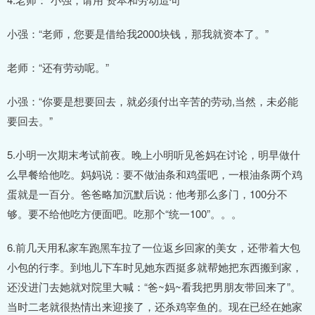
小强：“老师，您要是借给我2000块钱，那我就资本了。”
老师：“还有劳动呢。”
小强：“你要是想要回去，就必须付出辛苦的劳动,当然，未必能
要回去。”
5.小明一次期末考试前夜。晚上小明听见爸妈在讨论，明早做什
么早餐给他吃。妈妈说：要不做油条和鸡蛋吧，一根油条两个鸡
蛋就是一百分。爸爸略加沉默后说：他考那么多门，100分不
够。要不给他吃方便面吧。吃那个“统一100”。。。
6.前几天用私家车跑黑车拉了一位返乡回家的美女，还带着大包
小包的行李。到地儿下车时见她东西挺多就帮她把东西搬到家，
还没进门去她就对院里大喊：“爸~妈~看我把男朋友带回来了”。
当时二老就很热情出来迎接了，还杀鸡宰鱼的。现在已经在她家