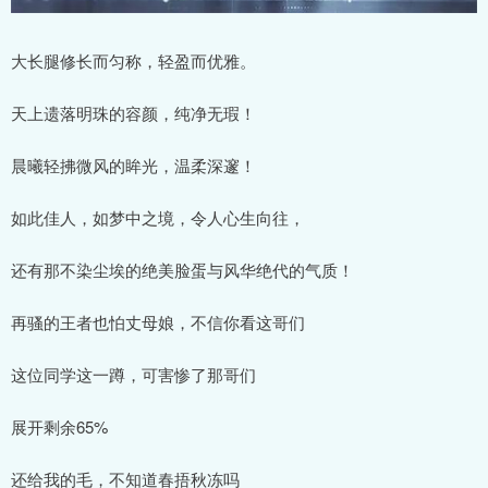
大长腿修长而匀称，轻盈而优雅。
天上遗落明珠的容颜，纯净无瑕！
晨曦轻拂微风的眸光，温柔深邃！
如此佳人，如梦中之境，令人心生向往，
还有那不染尘埃的绝美脸蛋与风华绝代的气质！
再骚的王者也怕丈母娘，不信你看这哥们
这位同学这一蹲，可害惨了那哥们
展开剩余65%
还给我的毛，不知道春捂秋冻吗