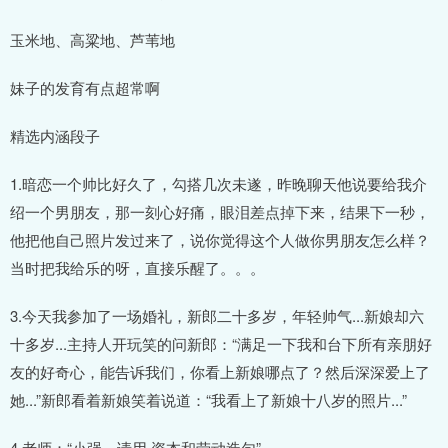
玉米地、高粱地、芦苇地
妹子的发育有点超常啊
精选内涵段子
1.暗恋一个帅比好久了，勾搭几次未遂，昨晚聊天他说要给我介
绍一个男朋友，那一刻心好痛，眼泪差点掉下来，结果下一秒，
他把他自己照片发过来了，说你觉得这个人做你男朋友怎么样？
当时把我给乐的呀，直接乐醒了。。。
3.今天我参加了一场婚礼，新郎二十多岁，年轻帅气...新娘却六
十多岁...主持人开玩笑的问新郎：“满足一下我和台下所有亲朋好
友的好奇心，能告诉我们，你看上新娘哪点了？然后深深爱上了
她...”新郎看着新娘笑着说道：“我看上了新娘十八岁的照片...”
4.老师：“小强，请用 资本和劳动造句”