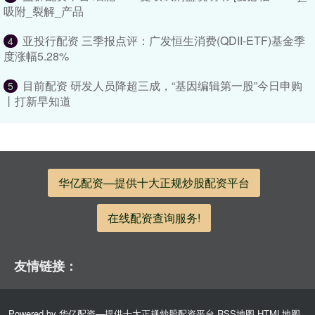
吸附_裂解_产品
亚投行配资 三季报点评：广发恒生消费(QDII-ETF)基金季
4
度涨幅5.28%
目前配资 研发人员降超三成，“基因编辑第一股”今日申购
5
丨打新早知道
华亿配资—提供十大正规炒股配资平台
在线配资查询服务!
友情链接：
Powered by
华亿配资—提供十大正规炒股配资平台
RSS地图
HTML地图