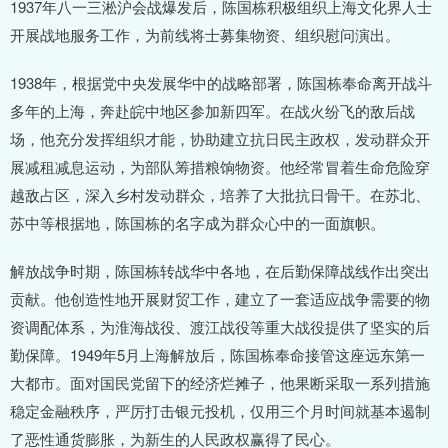
1937年八一三淞沪会战爆发后，陈国栋积极组织上海文化界人士
开展战地服务工作，为前线将士募集物资、组织慰问演出。
1938年，根据党中央发展华中的战略部署，陈国栋奉命离开战斗
多年的上海，奔赴皖中地区参加新四军。在战火纷飞的敌后战
场，他充分发挥组织才能，协助建立抗日民主政权，发动群众开
展减租减息运动，为部队筹措粮饷物资。他经常冒着生命危险穿
越敌占区，深入乡村发动群众，培养了大批抗日骨干。在苏北、
苏中等根据地，陈国栋的名字成为群众心中的一面旗帜。
解放战争时期，陈国栋转战华中各地，在后勤保障战线作出突出
贡献。他创造性地开展财贸工作，建立了一套适应战争需要的物
资调配体系，为淮海战役、渡江战役等重大战役提供了坚实的后
勤保障。1949年5月上海解放后，陈国栋奉命接管这座远东第一
大都市。面对国民党留下的经济烂摊子，他果断采取一系列措施
稳定金融秩序，严厉打击银元投机，仅用三个月时间就基本遏制
了恶性通货膨胀，为新生的人民政权赢得了民心。