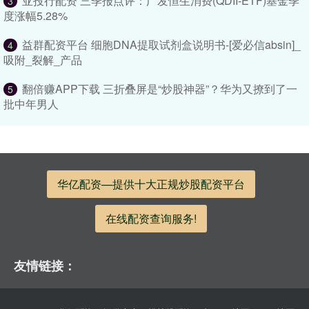
亚投行配资 三季报点评：广发恒生消费(QDII-ETF)基金季
3
度涨幅5.28%
益群配资平台 细胞DNA提取试剂盒说明书-[爱必信absin]_
4
吸附_裂解_产品
翻倍赚APP下载 三折叠屏是“炒股神器”？华为又撩到了一
5
批中年男人
华亿配资—提供十大正规炒股配资平台
在线配资查询服务!
友情链接：