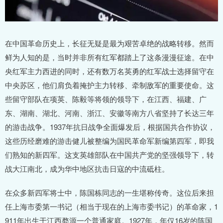
在中国革命历史上，长征无疑是最为艰苦卓绝的战略转移。然而
鲜为人知的是，当时并非所有红军都踏上了这条漫漫征途。在中
央红军主力西进的同时，还有数万名英勇的红军战士选择留守在
中央苏区，他们肩负着掩护主力转移、牵制敌军的重要使命。这
些留守部队在项英、陈毅等将领的领导下，在江西、福建、广
东、湖南、湖北、河南、浙江、安徽等南方八省坚持了长达三年
的游击战争。1937年抗日战争全面爆发后，根据国共合作协议，
这些历经磨难的游击健儿被整编为国民革命军新编第四军，即我
们熟知的新四军。这支英雄部队在中国共产党的坚强领导下，转
战大江南北，成为华中地区抗击日寇的中流砥柱。
在众多新四军将士中，陈国栋同志的一生堪称传奇。这位后来担
任上海市委第一书记（相当于现在的上海市委书记）的革命家，1
911年出生于江西婺源一个普通家庭。1927年，年仅16岁的陈国