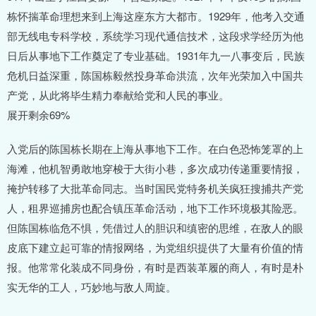
栋怀揣革命理想来到上海这座东方大都市。1929年，他考入交通
部无线电专科学校，系统学习现代通信技术，这段求学经历为他
日后从事地下工作奠定了专业基础。1931年九一八事变后，民族
危机日益深重，陈国栋毅然投身革命洪流，次年光荣加入中国共
产党，从此将毕生精力奉献给党和人民的事业。
展开剩余69%
入党后的陈国栋长期在上海从事地下工作。在白色恐怖笼罩的上
海滩，他机智勇敢地穿梭于大街小巷，多次成功传递重要情报，
掩护转移了大批革命同志。当时国民党特务机关疯狂搜捕共产党
人，租界巡捕房也配合镇压革命活动，地下工作环境极其险恶。
但陈国栋临危不惧，凭借过人的胆识和缜密的思维，在敌人的眼
皮底下建立起可靠的情报网络，为党组织提供了大量有价值的情
报。他常常化装成不同身份，有时是西装革履的商人，有时是朴
实无华的工人，巧妙地与敌人周旋。