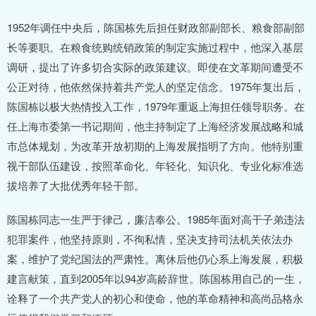
1952年调任中央后，陈国栋先后担任财政部副部长、粮食部副部
长等要职。在粮食统购统销政策的制定实施过程中，他深入基层
调研，提出了许多切合实际的政策建议。即使在文革期间遭受不
公正对待，他依然保持着共产党人的坚定信念。1975年复出后，
陈国栋以极大热情投入工作，1979年重返上海担任领导职务。在
任上海市委第一书记期间，他主持制定了上海经济发展战略和城
市总体规划，为改革开放初期的上海发展指明了方向。他特别重
视干部队伍建设，按照革命化、年轻化、知识化、专业化标准选
拔培养了大批优秀年轻干部。
陈国栋同志一生严于律己，廉洁奉公。1985年面对高干子弟违法
犯罪案件，他坚持原则，不徇私情，坚决支持司法机关依法办
案，维护了党纪国法的严肃性。离休后他仍心系上海发展，积极
建言献策，直到2005年以94岁高龄辞世。陈国栋用自己的一生，
诠释了一个共产党人的初心和使命，他的革命精神和高尚品格永