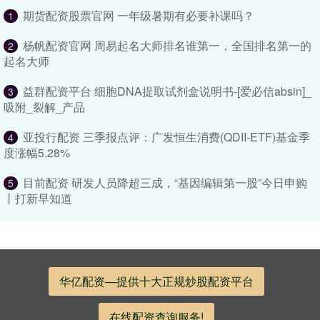
期货配资股票官网 一年级暑期有必要补课吗？
1
杨帆配资官网 周易起名大师排名谁第一，全国排名第一的
2
起名大师
益群配资平台 细胞DNA提取试剂盒说明书-[爱必信absin]_
3
吸附_裂解_产品
亚投行配资 三季报点评：广发恒生消费(QDII-ETF)基金季
4
度涨幅5.28%
目前配资 研发人员降超三成，“基因编辑第一股”今日申购
5
丨打新早知道
华亿配资—提供十大正规炒股配资平台
在线配资查询服务!