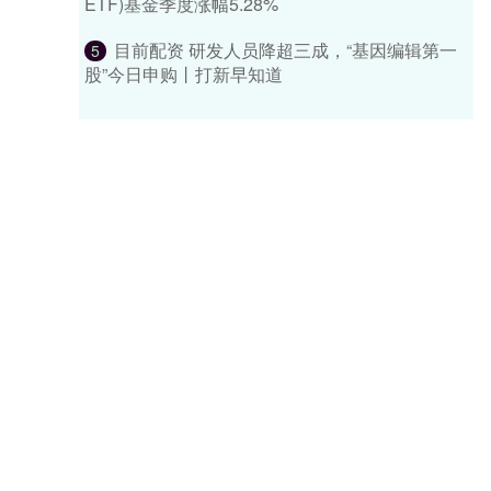
ETF)基金季度涨幅5.28%
目前配资 研发人员降超三成，“基因编辑第一
5
股”今日申购丨打新早知道