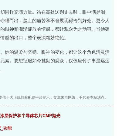
，却同样充满力量。站在高处送别丈夫时，眼中满是泪
间夺眶而出，脸上的痛苦和不舍展现得恰到好处。更令人
惊的眼神和渐渐绽放的情感，都让观众为之动容。当她确
是情感的出口，整个表演精妙绝伦。
可。她的温柔与坚韧、眼神的变化，都让这个角色活灵活
的元素。要想征服如今挑剔的观众，仅仅应付了事是远远
。
提供十大正规炒股配资平台提示：文章来自网络，不代表本站观点。
件涂层保护和半导体芯片CMP抛光
_功能