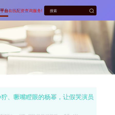
平台
在线配资查询服务!
狰狞、噘嘴瞪眼的杨幂，让假哭演员