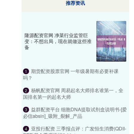
推荐资讯
隆源配资官网 净菜行业监管巨
变：不想出局，现在就做这些准
备
期货配资股票官网 一年级暑期有必要补课
1
吗？
杨帆配资官网 周易起名大师排名谁第一，全
2
国排名第一的起名大师
益群配资平台 细胞DNA提取试剂盒说明书-[爱
3
必信absin]_吸附_裂解_产品
亚投行配资 三季报点评：广发恒生消费(QDII-
4