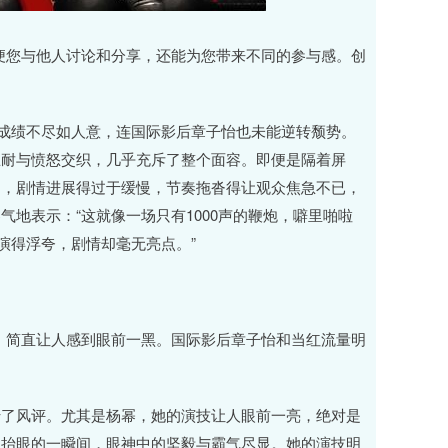
方便您与他人讨论和分享，还能为您带来不同的参与感。创
房成绩不尽如人意，连国际影后章子怡也未能逆转颓势。
忍耐与愤怒交织，几乎充斥了整个面容。即便是隔着屏
是，剧情进展得过于缓慢，节奏拖沓得让观众焦急不已，
地表示：“这就像一场只有1000声的鞭炮，噼里啪啦
演得浮夸，剧情却毫无亮点。”
分，简直让人感到眼前一黑。国际影后章子怡和当红流量明
转了风评。尤其是杨幂，她的演技让人眼前一亮，绝对是
，抬眼的一瞬间，眼神中的坚毅与霸气尽显。她的演技明