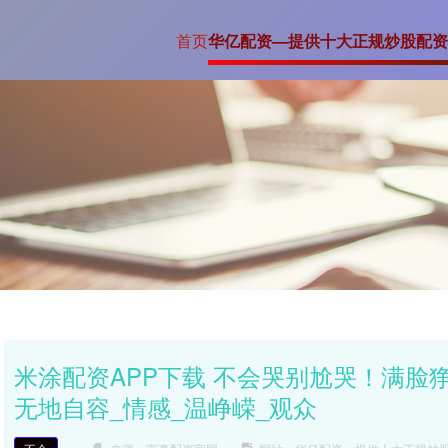
首页
华亿配资—提供十大正规炒股配资
米涂配资APP下载 不会哭别尬哭！满脸
无地自容_情感_温峥嵘_观众