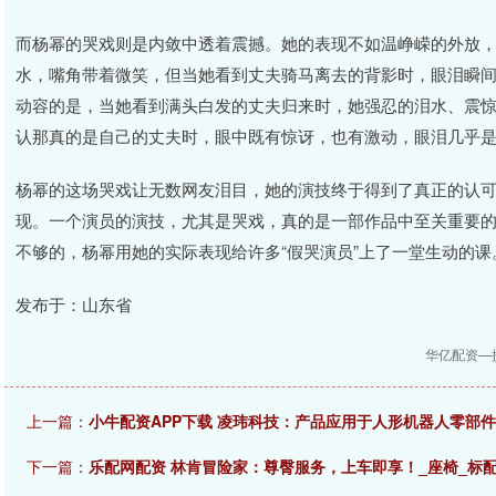
而杨幂的哭戏则是内敛中透着震撼。她的表现不如温峥嵘的外放
水，嘴角带着微笑，但当她看到丈夫骑马离去的背影时，眼泪瞬
动容的是，当她看到满头白发的丈夫归来时，她强忍的泪水、震
认那真的是自己的丈夫时，眼中既有惊讶，也有激动，眼泪几乎
杨幂的这场哭戏让无数网友泪目，她的演技终于得到了真正的认
现。一个演员的演技，尤其是哭戏，真的是一部作品中至关重要
不够的，杨幂用她的实际表现给许多“假哭演员”上了一堂生动的课
发布于：山东省
华亿配资—
上一篇：
小牛配资APP下载 凌玮科技：产品应用于人形机器人零部
下一篇：
乐配网配资 林肯冒险家：尊臀服务，上车即享！_座椅_标配