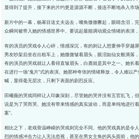
显得到了提升，接下来的片约更是源源不断，接连不断地杀入市
新片中的一幕，杨幂目送丈夫远去，嘴角微微噘起，眼睛含泪，
众瞬间被带入她的情感世界中。要说起最能调动观众情绪的表演，
有的演员的哭戏令人心碎，情感深沉，有的则让人想要伸手穿越
男友吵架后坐在出租车上，她微微皱着眉头，眼泪如仙女般滴落
有的演员的哭戏就让人看得直皱眉头，白鹿就是其中之一。她长
在进行一场“鬼片”式的表演。她那种夸张的情绪释放，令人难以
喊，显得毫无层次，只剩下表面的剧烈反应。
田曦薇的哭戏同样让人印象深刻，尽管她的哭并没有五官乱飞，
说是为了哭而哭。她没有带来情感的真实波动，而是单纯地进行着
案”。
相比之下，老戏骨温峥嵘的哭戏则完全不同。他的哭戏真的是令人
烈的情感冲击力让人无法忽视，甚至在男女主角的风头面前，他