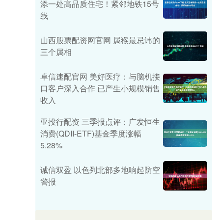
添一处高品质住宅！紧邻地铁15号
线
山西股票配资网官网 属猴最忌讳的
三个属相
卓信速配官网 美好医疗：与脑机接
口客户深入合作 已产生小规模销售
收入
亚投行配资 三季报点评：广发恒生
消费(QDII-ETF)基金季度涨幅
5.28%
诚信双盈 以色列北部多地响起防空
警报