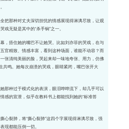
场。
完全把那种对丈夫深切担忧的情感展现得淋漓尽致，让观
哭戏无疑是其中的“杀手锏”之一。
屏幕，捂住她的嘴巴不让她哭。比如刘亦菲的哭戏，在与
，五官精致、情感丰富，看到这种场面，谁能不动容？而
着一张清纯美丽的脸，哭起来却一味地夸张、用力，仿佛
产生共鸣。她每次崩溃的哭戏，眼睛紧闭，嘴巴张开大
但她那种过于模式化的表演，眼泪哗哗流下，却几乎可以
情感的宣泄，似乎在教科书上都能找到她的“标准答
撕心裂肺，将“撕心裂肺”这四个字展现得淋漓尽致，强
的表现都能压倒一切。