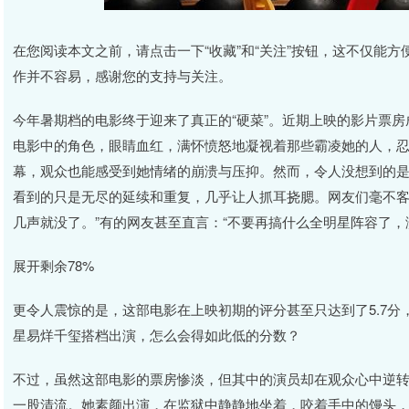
在您阅读本文之前，请点击一下“收藏”和“关注”按钮，这不仅能
作并不容易，感谢您的支持与关注。
今年暑期档的电影终于迎来了真正的“硬菜”。近期上映的影片票
电影中的角色，眼睛血红，满怀愤怒地凝视着那些霸凌她的人，
幕，观众也能感受到她情绪的崩溃与压抑。然而，令人没想到的
看到的只是无尽的延续和重复，几乎让人抓耳挠腮。网友们毫不客气
几声就没了。”有的网友甚至直言：“不要再搞什么全明星阵容了，
展开剩余78%
更令人震惊的是，这部电影在上映初期的评分甚至只达到了5.7
星易烊千玺搭档出演，怎么会得如此低的分数？
不过，虽然这部电影的票房惨淡，但其中的演员却在观众心中逆
一股清流。她素颜出演，在监狱中静静地坐着，咬着手中的馒头