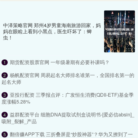
中泽策略官网 郑州4岁男童海南旅游回家，妈
妈在眼睑上看到小黑点，医生吓坏了：蜱
虫！
期货配资股票官网 一年级暑期有必要补课吗？
1
杨帆配资官网 周易起名大师排名谁第一，全国排名第一的
2
起名大师
亚投行配资 三季报点评：广发恒生消费(QDII-ETF)基金季
3
度涨幅5.28%
益群配资平台 细胞DNA提取试剂盒说明书-[爱必信absin]_
4
吸附_裂解_产品
翻倍赚APP下载 三折叠屏是“炒股神器”？华为又撩到了一
5