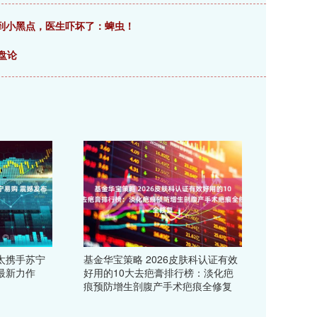
到小黑点，医生吓坏了：蜱虫！
盘论
太携手苏宁
基金华宝策略 2026皮肤科认证有效
最新力作
好用的10大去疤膏排行榜：淡化疤
痕预防增生剖腹产手术疤痕全修复