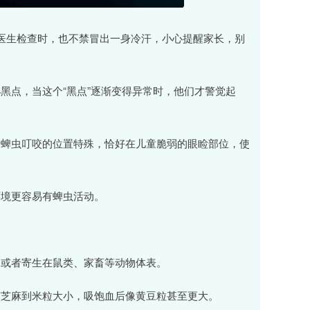
医生检查时，也不禁冒出一身冷汗，小心提醒家长，别
黑点，当这个“黑点”逐渐变得异常时，他们才警觉起
于蜱虫叮咬的位置特殊，恰好在儿童脆弱的眼睑部位，使
环境更容易有蜱虫活动。
，或者寄生在鼠类、家畜等动物体表。
有芝麻到米粒大小，吸饱血后像黄豆粒甚至更大。