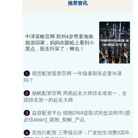
推荐资讯
中泽策略官网 郑州4岁男童海南
旅游回家，妈妈在眼睑上看到小
黑点，医生吓坏了：蜱虫！
期货配资股票官网 一年级暑期有必要补课
1
吗？
杨帆配资官网 周易起名大师排名谁第一，全
2
国排名第一的起名大师
益群配资平台 细胞DNA提取试剂盒说明书-[爱
3
必信absin]_吸附_裂解_产品
亚投行配资 三季报点评：广发恒生消费(QDII-
4