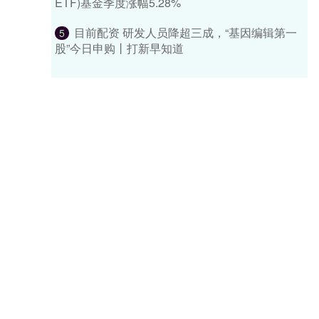
ETF)基金季度涨幅5.28%
目前配资 研发人员降超三成，“基因编辑第一
5
股”今日申购丨打新早知道