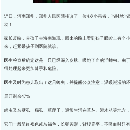
近日，河南郑州，郑州人民医院接诊了一位4岁小患者，当时就当
动！
家长反映，带孩子去海南游玩，回来的路上看到孩子眼睑上有个小
来，赶紧带孩子到医院就诊。
医生检查后确定这是一只已经深入皮肤、吸饱了血的活蜱虫。由
得处理起来更加棘手和危险。
医生及时为患儿取出了这只蜱虫，并提醒公众注意：温暖潮湿的
展开剩余47%
蜱虫又名壁虱、扁虱、草爬子，通常生活在草丛、灌木丛等地方
它们一般呈红褐色或灰褐色，长卵圆形，背腹扁平，不吸血时只