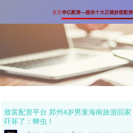
首页
华亿配资—提供十大正规炒股配资
致富配资平台 郑州4岁男童海南旅游回
吓坏了：蜱虫！