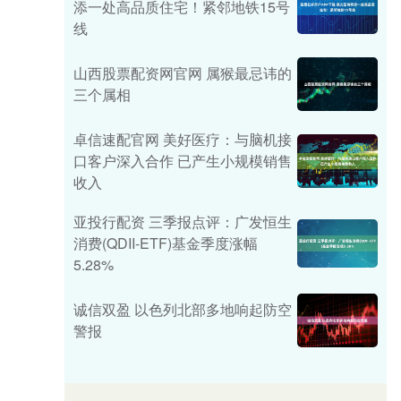
添一处高品质住宅！紧邻地铁15号
线
山西股票配资网官网 属猴最忌讳的
三个属相
卓信速配官网 美好医疗：与脑机接
口客户深入合作 已产生小规模销售
收入
亚投行配资 三季报点评：广发恒生
消费(QDII-ETF)基金季度涨幅
5.28%
诚信双盈 以色列北部多地响起防空
警报