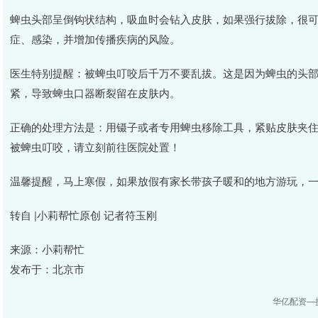
蜱虫头部呈倒钩状结构，吸血时会钻入皮肤，如果强行拔除，很
症、感染，并增加传播疾病的风险。
医生特别提醒：被蜱虫叮咬后千万不要乱拔。这是因为蜱虫的头
紧，导致蜱虫口器断裂留在皮肤内。
正确的处理方法是：用镊子或者专用蜱虫移除工具，紧贴皮肤夹
被蜱虫叮咬，请立刻前往医院处置！
温馨提醒，马上寒假，如果放假有家长带孩子暖和的地方游玩，
转自 |小莉帮忙原创 记者符玉刚
来源：小莉帮忙
发布于：北京市
华亿配资—